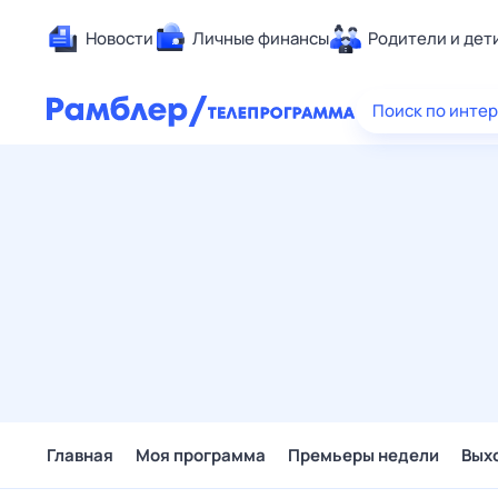
Новости
Личные финансы
Родители и дет
Здоровье
Поиск по инте
Развлечен
Дом и уют
Спорт
Карьера
Авто
Технологи
Жизненные
Сберегаем
Гороскопы
Главная
Моя программа
Премьеры недели
Вых