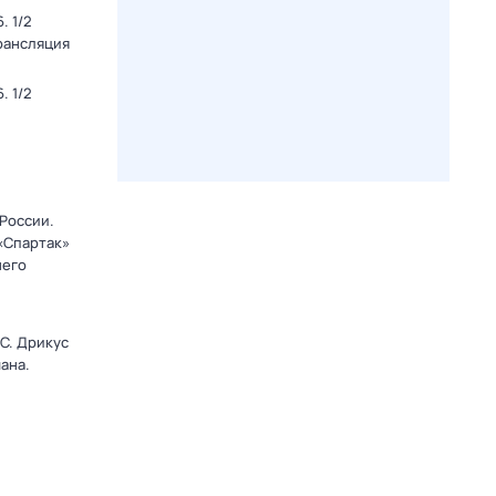
. 1/2
Трансляция
. 1/2
 России.
 «Спартак»
него
C. Дрикус
ана.