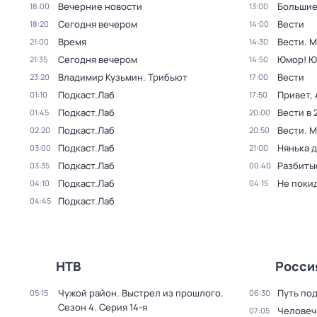
Вечерние новости
Большие
18:00
13:00
Сегодня вечером
Вести
18:20
14:00
Время
Вести. 
21:00
14:30
Сегодня вечером
Юмор! Ю
21:35
14:50
Владимир Кузьмин. Трибьют
Вести
23:20
17:00
Подкаст.Лаб
Привет, 
01:10
17:50
Подкаст.Лаб
Вести в 
01:45
20:00
Подкаст.Лаб
Вести. 
02:20
20:50
Подкаст.Лаб
Нянька 
03:00
21:00
Подкаст.Лаб
Разбиты
03:35
00:40
Подкаст.Лаб
Не поки
04:10
04:15
Подкаст.Лаб
04:45
НТВ
Росси
Чужой район. Выстрел из прошлого
.
Путь по
05:15
06:30
Сезон 4
. Серия 14-я
Человеч
07:05