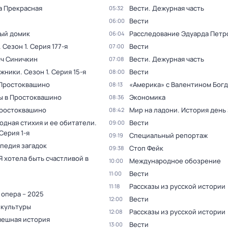
а Прекрасная
Вести. Дежурная часть
05:32
Вести
06:00
ый домик
Расследование Эдуарда Петр
06:04
. Сезон 1
. Серия 177-я
Вести
07:00
ыч Синичкин
Вести. Дежурная часть
07:08
жники
. Сезон 1
. Серия 15-я
Вести
08:00
 Простоквашино
«Америка» с Валентином Бог
08:13
ы в Простоквашино
Экономика
08:36
Простоквашино
Мир на ладони. История день
08:42
одная стихия и ее обитатели
.
Вести
09:00
 Серия 1-я
Специальный репортаж
09:19
педия загадок
Стоп Фейк
09:38
Я хотела быть счастливой в
Международное обозрение
10:00
Вести
11:00
Рассказы из русской истории
11:18
 опера – 2025
Вести
12:00
 культуры
Рассказы из русской истории
12:08
мешная история
Вести
13:00