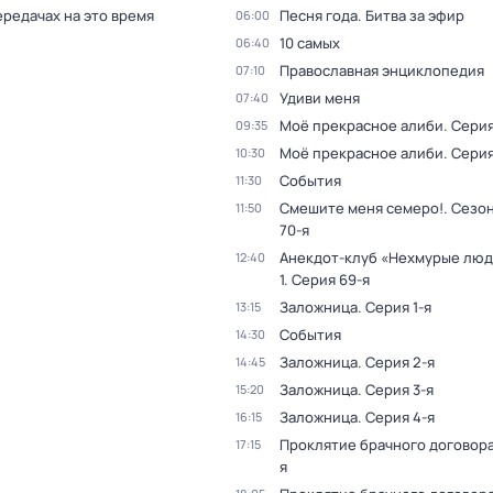
ередачах на это время
Песня года. Битва за эфир
06:00
10 самых
06:40
Православная энциклопедия
07:10
Удиви меня
07:40
Моё прекрасное алиби
. Серия
09:35
Моё прекрасное алиби
. Серия
10:30
События
11:30
Смешите меня семеро!
. Сезон
11:50
70-я
Анекдот-клуб «Нехмурые лю
12:40
1
. Серия 69-я
Заложница
. Серия 1-я
13:15
События
14:30
Заложница
. Серия 2-я
14:45
Заложница
. Серия 3-я
15:20
Заложница
. Серия 4-я
16:15
Проклятие брачного договор
17:15
я