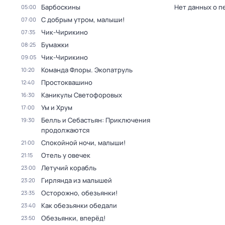
Барбоскины
Нет данных о п
05:00
С добрым утром, малыши!
07:00
Чик-Чирикино
07:35
Бумажки
08:25
Чик-Чирикино
09:05
Команда Флоры. Экопатруль
10:20
Простоквашино
12:40
Каникулы Светофоровых
16:30
Ум и Хрум
17:00
Белль и Себастьян: Приключения
19:30
продолжаются
Спокойной ночи, малыши!
21:00
Отель у овечек
21:15
Летучий корабль
23:00
Гирлянда из малышей
23:20
Осторожно, обезьянки!
23:35
Как обезьянки обедали
23:40
Обезьянки, вперёд!
23:50