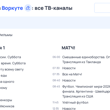
в
Воркуте
:
все ТВ-каналы
26 июл,
вс
27 июл,
пн
28 июл,
вт
29 июл,
ср
30 июл,
Фильмы
я 1
МАТЧ!
ссии. Суббота
Смешанные единоборства. On
06:00
Трансляция из Таиланда
 время. Суббота
Новости
07:30
ту всему свету
Все на Матч!
07:35
 еды
Новости
08:40
на одного
Футбол. Чемпионат мира-2026
08:45
дному
финала. Аргентина - Швейцар
Трансляция из США
оенкоры
Улётный футбол
11:45
Мясников
Новости
12:35