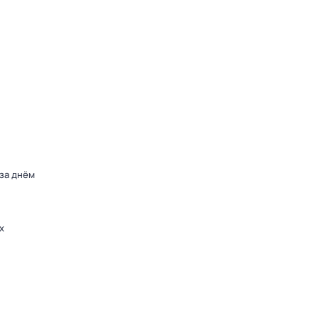
 за днём
х