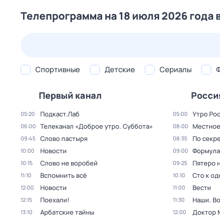
Телепрограмма на 18 июля 2026 года 
22 июл,
ср
23 июл,
чт
24 июл,
пт
25 июл,
сб
Спортивные
Детские
Сериалы
Первый канал
Росси
Подкаст.Лаб
Утро Ро
05:20
05:00
Телеканал «Доброе утро. Суббота»
Местное
06:00
08:00
Слово пастыря
По секре
09:45
08:35
Новости
Формула
10:00
09:00
Слово не воробей
Пятеро 
10:15
09:25
Вспомнить всё
Сто к о
11:10
10:10
Новости
Вести
12:00
11:00
Поехали!
Наши. В
12:15
11:30
Арбатские тайны
Доктор 
13:10
12:00