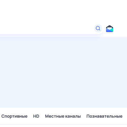
Спортивные
HD
Местные каналы
Познавательные