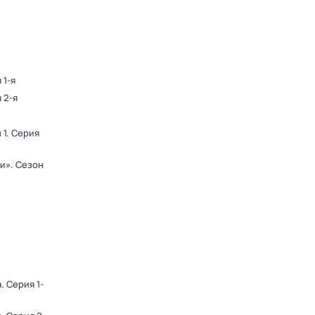
 1-я
 2-я
 1
. Серия
ди»
. Сезон
а
. Серия 1-