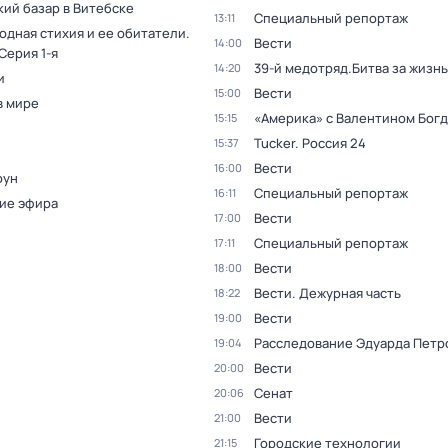
кий базар в Витебске
Специальный репортаж
13:11
одная стихия и ее обитатели
.
Вести
14:00
 Серия 1-я
39-й медотряд.Битва за жизнь
14:20
и
Вести
15:00
в мире
«Америка» с Валентином Бог
15:15
Tucker. Россия 24
15:37
Вести
16:00
оун
Специальный репортаж
16:11
ие эфира
Вести
17:00
Специальный репортаж
17:11
Вести
18:00
Вести. Дежурная часть
18:22
Вести
19:00
Расследование Эдуарда Петр
19:04
Вести
20:00
Сенат
20:06
Вести
21:00
Городские технологии
21:15