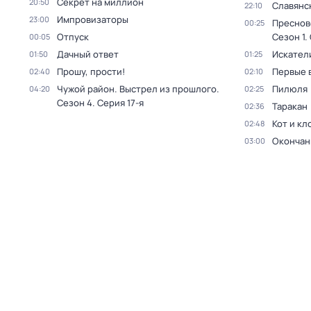
Секрет на миллион
20:50
Славянс
22:10
Импровизаторы
23:00
Преснов
00:25
Отпуск
Сезон 1
.
00:05
Дачный ответ
Искател
01:50
01:25
Прошу, прости!
Первые 
02:40
02:10
Чужой район. Выстрел из прошлого
.
Пилюля
04:20
02:25
Сезон 4
. Серия 17-я
Таракан
02:36
Кот и кл
02:48
Окончан
03:00