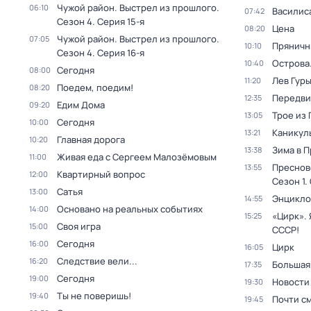
Чужой район. Выстрел из прошлого
.
06:10
Василис
07:42
Сезон 4
. Серия 15-я
Цена
08:20
Чужой район. Выстрел из прошлого
.
07:05
Пряничн
10:10
Сезон 4
. Серия 16-я
Острова
10:40
Сегодня
08:00
Лев Гур
11:20
Поедем, поедим!
08:20
Передви
12:35
Едим Дома
09:20
Трое из
13:05
Сегодня
10:00
Каникул
13:21
Главная дорога
10:20
Зима в 
13:38
Живая еда с Сергеем Малозёмовым
11:00
Преснов
13:55
Квартирный вопрос
12:00
Сезон 1
.
Сатья
13:00
Энцикло
14:55
Основано на реальных событиях
14:00
«Цирк». 
15:25
Своя игра
15:00
СССР!
Сегодня
16:00
Цирк
16:05
Следствие вели...
16:20
Большая
17:35
Сегодня
19:00
Новости
19:30
Ты не поверишь!
19:40
Почти с
19:45