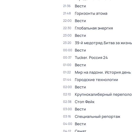
Вести
21:36
Горизонты атома
21:48
Вести
22:00
Глобальная энергия
22:30
Вести
23:00
39-й медотряд.Битва за жизнь
23:20
Вести
00:00
Tucker. Россия 24
00:37
Вести
01:00
Мир на ладони. История день
01:22
Городские технологии
01:44
Вести
02:00
Крупнокалиберный переполо
02:10
Стоп Фейк
02:38
Вести
03:00
Специальный репортаж
03:16
Вести
04:00
Сенат
04:12