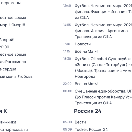
 перемены
Футбол. Чемпионат мира-2026
12:40
финала. Франция - Испания. 
Местное время
из США
мор!! Юмор!!!
Футбол. Чемпионат мира-2026
14:55
финала. Англия - Аргентина.
Трансляция из США
Андрей!
Новости
17:10
20:00
Все на Матч!
17:15
Местное время
Футбол. Olimpbet Суперкубок
18:30
для Рогожиных
«Зенит» (Санкт-Петербург) -
е сердца
(Москва). Трансляция из Ниж
дай меня, Любовь
Новгорода
Все на Матч!
22:00
Смешанные единоборства. UF
00:00
Дю Плесси против Камару Усм
Трансляция из США
я К
Россия 24
движника
Вести
05:00
ка нарисовал я
Tucker. Россия 24
05:09