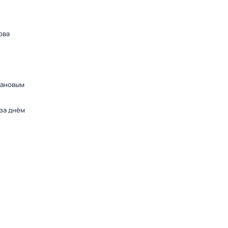
ова
дановым
 за днём