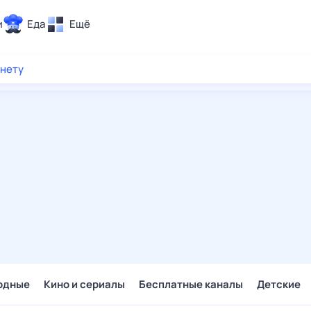
и
Еда
Ещё
Почта
рнету
ия и отдых
Поиск
Погода
ТВ-программа
и и тренды
 ситуации
 вместе
Помощь
одные
Кино и сериалы
Бесплатные каналы
Детские