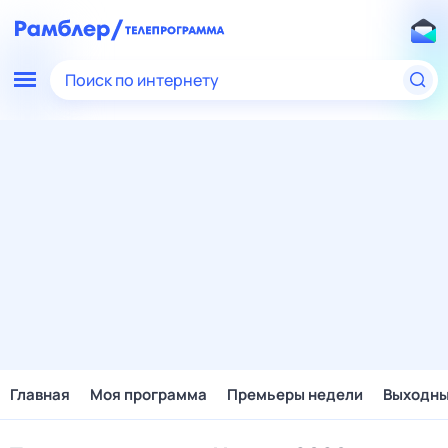
Поиск по интернету
Главная
Моя программа
Премьеры недели
Выходн