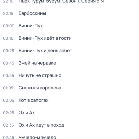
Парк Турум-бурум
. Сезон 1
. Серия 6-я
22:10
Барбоскины
22:15
Винни-Пух
00:00
Винни-Пух идёт в гости
00:10
Винни-Пух и день забот
00:25
Змей на чердаке
00:45
Ничуть не страшно
00:55
Снежная королева
01:05
Кот в сапогах
02:05
Ох и Ах
02:25
Ох и Ах идут в поход
02:35
Чучело-мяучело
02:45