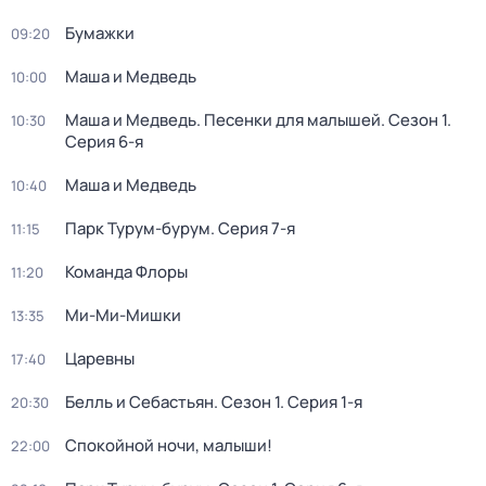
Бумажки
09:20
Маша и Медведь
10:00
Маша и Медведь. Песенки для малышей
. Сезон 1
.
10:30
Серия 6-я
Маша и Медведь
10:40
Парк Турум-бурум
. Серия 7-я
11:15
Команда Флоры
11:20
Ми-Ми-Мишки
13:35
Царевны
17:40
Белль и Себастьян
. Сезон 1
. Серия 1-я
20:30
Спокойной ночи, малыши!
22:00