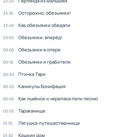
Гирлянда из малышей
23:20
Осторожно, обезьянки!
23:35
Как обезьянки обедали
23:40
Обезьянки, вперёд!
23:50
Обезьянки в опере
00:00
Обезьянки и грабители
00:10
Птичка Тари
00:20
Каникулы Бонифация
00:25
Как львёнок и черепаха пели песню
00:45
Тараканище
00:55
Лягушка-путешественница
01:10
Кошкин дом
01:30