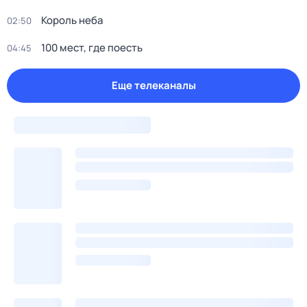
Король неба
02:50
100 мест, гдe поеcть
04:45
Еще телеканалы