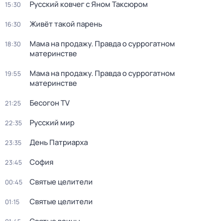
Русский ковчег с Яном Таксюром
15:30
Живёт такой парень
16:30
Мама на продажу. Правда о сyрpогатном
18:30
материнстве
Мама на продажу. Правда о сyрpогатном
19:55
материнстве
Бесогон TV
21:25
Русский мир
22:35
Дeнь Патриаpха
23:35
София
23:45
Святые целители
00:45
Святые целители
01:15