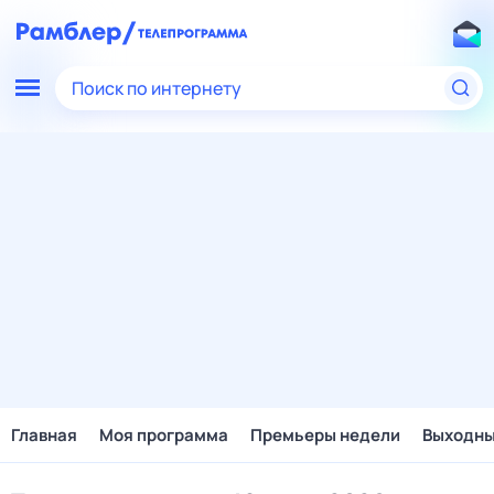
Поиск по интернету
Главная
Моя программа
Премьеры недели
Выходн