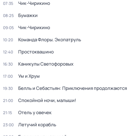
Чик-Чирикино
07:35
Бумажки
08:25
Чик-Чирикино
09:05
Команда Флоры. Экопатруль
10:20
Простоквашино
12:40
Каникулы Светофоровых
16:30
Ум и Хрум
17:00
Белль и Себастьян: Приключения продолжаются
19:30
Спокойной ночи, малыши!
21:00
Отель у овечек
21:15
Летучий корабль
23:00