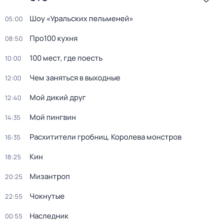
Шоу «Уральских пельменей»
05:00
Про100 кухня
08:50
100 мест, гдe поеcть
10:00
Чем заняться в выходные
12:00
Мой дикий друг
12:40
Мой пингвин
14:35
Расхитители гробниц. Королева монстров
16:35
Кин
18:25
Мизантроп
20:25
Чокнутые
22:55
Наследник
00:55