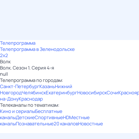
Телепрограмма
Телепрограмма в Зеленодольске
2x2
Волк
Волк. Сезон 1. Серия 4-я
null
Телепрограмма по городам:
Санкт-Петербург
Казань
Нижний
Новгород
Челябинск
Екатеринбург
Новосибирск
Сочи
Красноя
на-Дону
Краснодар
Телеканалы по тематикам:
Кино и сериалы
Бесплатные
каналы
Детские
Спортивные
HD
Местные
каналы
Познавательные
20 каналов
Новостные