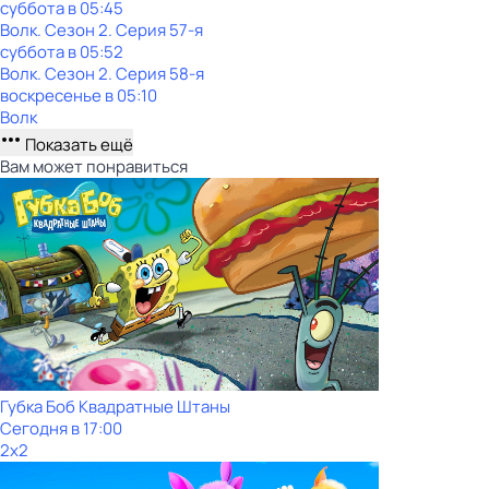
суббота
в
05:45
Волк
. Сезон 2
. Серия 57-я
суббота
в
05:52
Волк
. Сезон 2
. Серия 58-я
воскресенье
в
05:10
Волк
Показать ещё
Вам может понравиться
Губка Боб Квадратные Штаны
Сегодня в 17:00
2x2