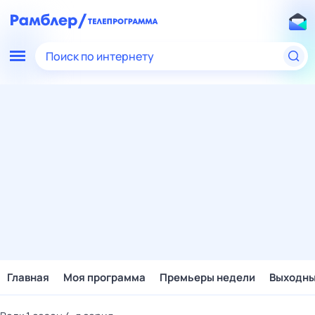
Поиск по интернету
Главная
Моя программа
Премьеры недели
Выходн