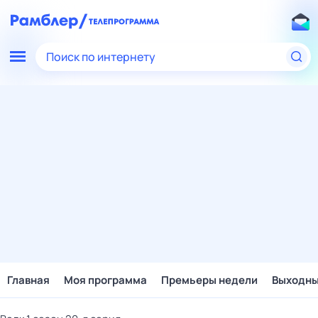
Поиск по интернету
Главная
Моя программа
Премьеры недели
Выходн