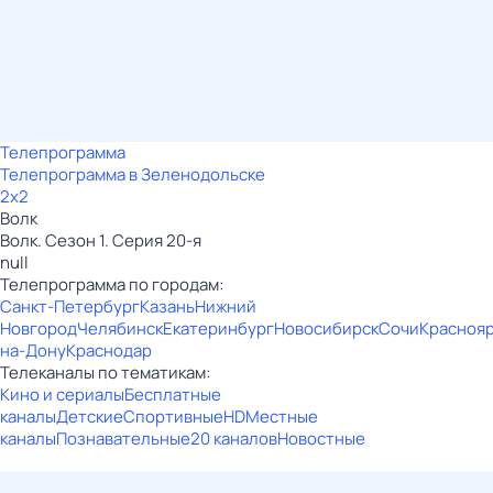
Телепрограмма
Телепрограмма в Зеленодольске
2x2
Волк
Волк. Сезон 1. Серия 20-я
null
Телепрограмма по городам:
Санкт-Петербург
Казань
Нижний
Новгород
Челябинск
Екатеринбург
Новосибирск
Сочи
Красноя
на-Дону
Краснодар
Телеканалы по тематикам:
Кино и сериалы
Бесплатные
каналы
Детские
Спортивные
HD
Местные
каналы
Познавательные
20 каналов
Новостные