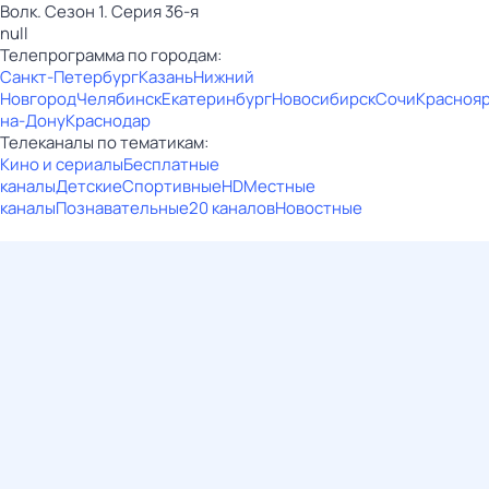
Волк. Сезон 1. Серия 36-я
null
Телепрограмма по городам:
Санкт-Петербург
Казань
Нижний
Новгород
Челябинск
Екатеринбург
Новосибирск
Сочи
Красноя
на-Дону
Краснодар
Телеканалы по тематикам:
Кино и сериалы
Бесплатные
каналы
Детские
Спортивные
HD
Местные
каналы
Познавательные
20 каналов
Новостные