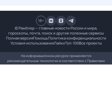
18
+
© Рамблер — главные новости России и мира,
гороскопы, почта, поиск и другие полезные сервисы
Полная версия
Помощь
Политика конфиденциальности
Условия использования
Лайки
Топ-100
Все проекты
На информационном ресурсе применяются
рекомендательные технологии в соответствии с
Правилами