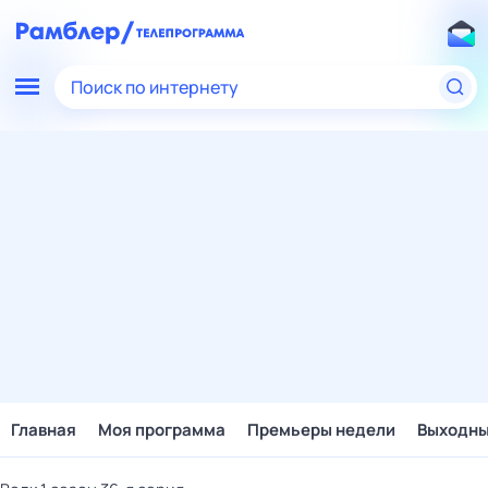
Поиск по интернету
Главная
Моя программа
Премьеры недели
Выходн