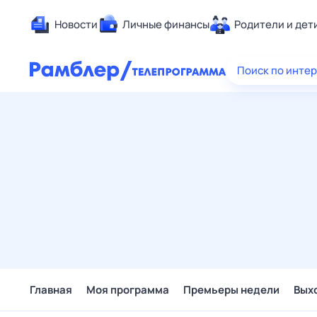
Новости
Личные финансы
Родители и дет
Здоровье
Поиск по инте
Развлечен
Дом и уют
Спорт
Карьера
Авто
Технологи
Жизненные
Сберегаем
Гороскопы
Главная
Моя программа
Премьеры недели
Вых