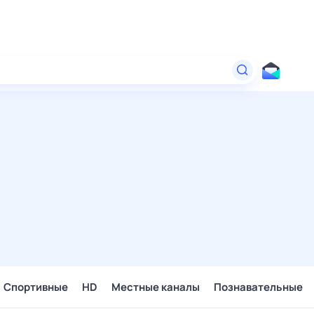
Спортивные
HD
Местные каналы
Познавательные