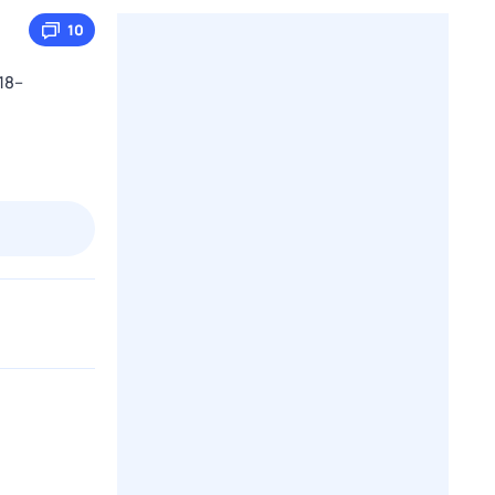
10
18–
2 авг,
вс
3 авг,
пн
4 авг,
вт
5 авг,
ср
Вчера
Сегодня