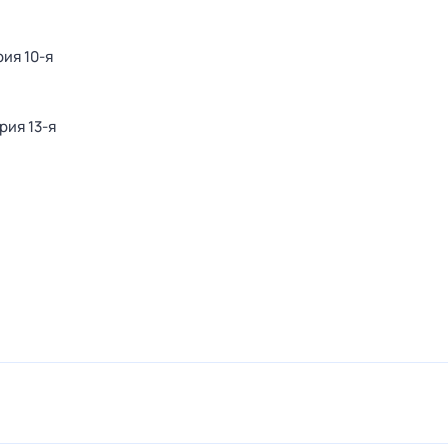
рия 10-я
рия 13-я