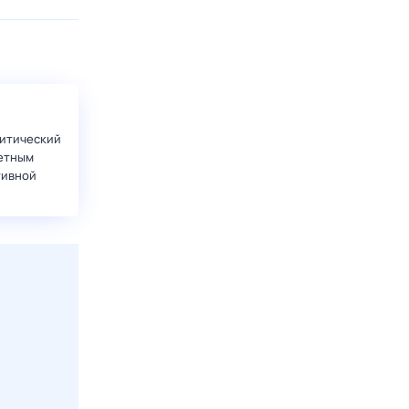
итический
етным
тивной