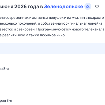
 июня 2026 года в
Зеленодольске
я современных и активных девушек и их мужчин в возрасте 
 несколько поколений, и собственная оригинальная линейка
невесток и свекровей. Программную сетку нового телеканала
 реалити-шоу, а также любимое кино.
28 июл,
вт
29 июл,
ср
30 июл,
чт
31 июл,
пт
1 авг,
сб
ия 8-я
ерия 8-я