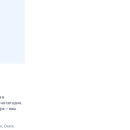
а в
на сегодня,
ра — ваш
ск
Омск