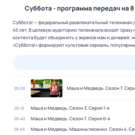
Суббота - программа передач на 8
Cуббота! — федеральный развлекательный телеканал дл
45 лет. В целевую аудиторию телеканала входят сразу
контента будет объединять у экранов мам и дочерей, 
«Суббота!» формируют культовые сериалы, популярные
24 июл,
пт
25 июл,
сб
26 июл,
вс
27 июл,
пн
Маша и Медведь
. Сезон 7
. Сер
05:00
Маша и Медведь
. Сезон 3
. Серия 1-я
05:10
Маша и Медведь
. Сезон 7
. Серия 6-я
05:40
Маша и Медведь. Машины песенки
. Сезон 4
. С
05:55