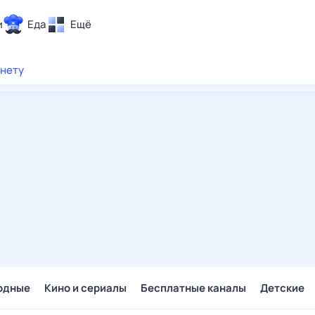
и
Еда
Ещё
Почта
рнету
ия и отдых
Поиск
Погода
ТВ-программа
и и тренды
 ситуации
 вместе
Помощь
одные
Кино и сериалы
Бесплатные каналы
Детские