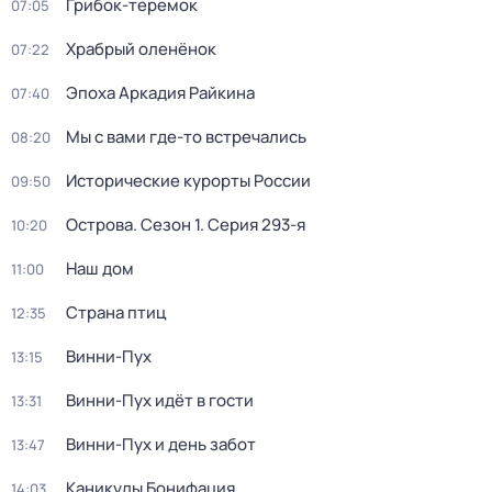
Грибок-теремок
07:05
Храбрый оленёнок
07:22
Эпоха Аркадия Райкина
07:40
Мы с вами где-то встречались
08:20
Исторические курорты России
09:50
Острова
. Сезон 1
. Серия 293-я
10:20
Наш дом
11:00
Страна птиц
12:35
Винни-Пух
13:15
Винни-Пух идёт в гости
13:31
Винни-Пух и день забот
13:47
Каникулы Бонифация
14:03