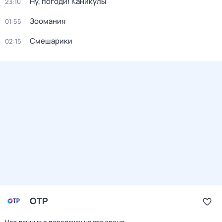
Ну, погоди! Каникулы
23:10
Зоомания
01:55
Смешарики
02:15
ОТР