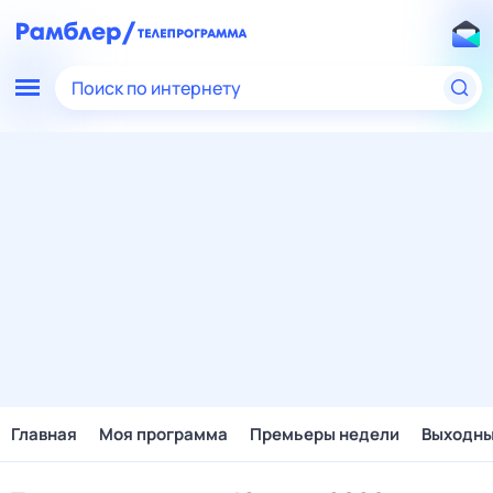
Поиск по интернету
Главная
Моя программа
Премьеры недели
Выходн