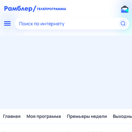
Поиск по интернету
Главная
Моя программа
Премьеры недели
Выходн