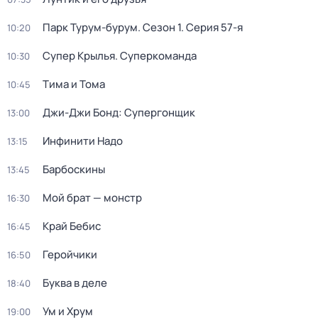
Парк Турум-бурум
. Сезон 1
. Серия 57-я
10:20
Супер Крылья. Суперкоманда
10:30
Тима и Тома
10:45
Джи-Джи Бонд: Супергонщик
13:00
Инфинити Надо
13:15
Барбоскины
13:45
Мой брат — монстр
16:30
Край Бебис
16:45
Геройчики
16:50
Буква в деле
18:40
Ум и Хрум
19:00