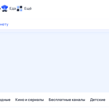
и
Еда
Ещё
Почта
рнету
ия и отдых
Поиск
Погода
ТВ-программа
и и тренды
 ситуации
 вместе
Помощь
одные
Кино и сериалы
Бесплатные каналы
Детские