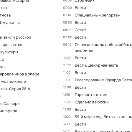
мешная история
Стоп Фейк
06:38
птиц
Вести
07:00
тнова
Специальный репортаж
07:16
 Джульетта
Вести
08:00
Сенат
08:12
и земли русской
Вести
09:00
 прощается...
От пуговицы до небоскрёба: 
09:10
алюминия
 культуры
Вести
10:00
 2
Вести. Дежурная часть
10:22
ка
Вести
11:00
народов мира в опере
Расследование Эдуарда Петр
11:03
в мюзик-холле
Вести
12:00
птиц
. Серия 28-я
Горизонты атома
12:18
и
Сделано в России
12:31
 о Сальери
Вести
13:00
ие эфира
39-й медотряд.Битва за жизнь
13:20
Вести
14:00
Рассказы из русской истории
14:10