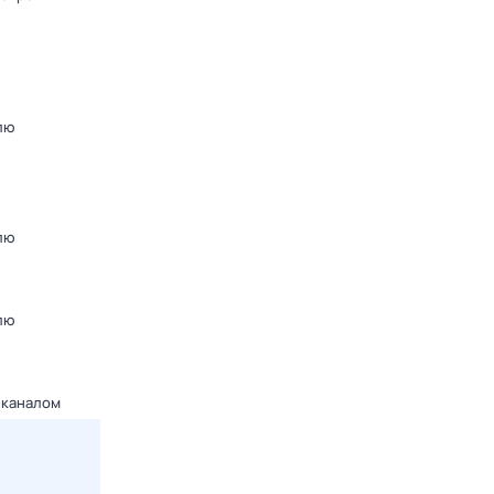
лю
лю
лю
 каналом