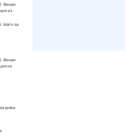
. Финал.
ция из
. Матч за
. Финал.
ция из
 за днём
х