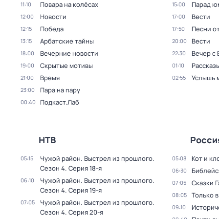
Повара на колёсах
Парад ю
11:10
15:00
Новости
Вести
12:00
17:00
Победа
Песни о
12:15
17:50
Арбатские тайны
Вести
13:15
20:00
Вечерние новости
Вечер с
18:00
22:30
Скрытые мотивы
Рассказы
19:00
01:10
Время
Услышь 
21:00
02:55
Пара на пару
23:00
Подкаст.Лаб
00:40
НТВ
Росси
Чужой район. Выстрел из прошлого
.
Кот и кл
05:15
05:08
Сезон 4
. Серия 18-я
Библейс
06:30
Чужой район. Выстрел из прошлого
.
06:10
Сказки 
07:05
Сезон 4
. Серия 19-я
Только 
08:05
Чужой район. Выстрел из прошлого
.
07:05
Историч
09:10
Сезон 4
. Серия 20-я