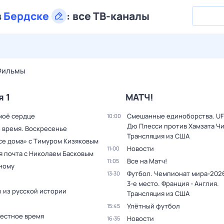
в
Бердске
:
все ТВ-каналы
29 июл,
ср
30 июл,
чт
31 июл,
пт
1 авг,
сб
2 авг,
вс
Фильмы
я 1
МАТЧ!
моё сердце
Смешанные единоборства. UF
10:00
Дю Плесси против Хамзата Чи
 время. Воскресенье
Трансляция из США
все дома» с Тимуром Кизяковым
Новости
11:00
я почта с Николаем Басковым
Все на Матч!
11:05
дному
Футбол. Чемпионат мира-2026
13:30
3-е место. Франция - Англия.
 из русской истории
Трансляция из США
Улётный футбол
15:45
Местное время
Новости
16:35