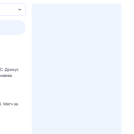
3 авг,
пн
4 авг,
вт
5 авг,
ср
6 авг,
чт
Вчера
Сегодня
C. Дрикус
маева.
. Матч за