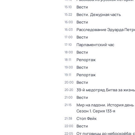
Вести
15:10
Вести. Дежурная часть
15:22
Вести
16:00
Расследование Эдуарда Петр
16:03
Вести
17:00
Парламентский час
17:10
Вести
18:00
Репортаж
18:11
Вести
19:00
Репортаж
19:11
Вести
20:00
39-й медотряд.Битва за жизнь
20:20
Вести
21:00
Мир на ладони. История день
21:15
Сезон 1
. Серия 133-я
Стоп Фейк
21:38
Вести
22:00
От пуговицы до небоскрёба: 
22:05