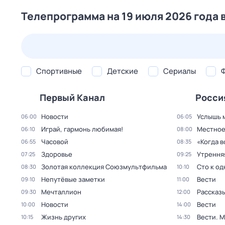
Телепрограмма на 19 июля 2026 года 
25 июл,
сб
26 июл,
вс
27 июл,
пн
28 июл,
вт
Спортивные
Детские
Сериалы
Первый Канал
Росси
Новости
Услышь 
06:00
06:05
Играй, гармонь любимая!
Местное
06:10
08:00
Часовой
«Когда 
06:55
08:35
Здоровье
Утрення
07:25
09:25
Золотая коллекция Союзмультфильма
Сто к о
08:30
10:10
Непутёвые заметки
Вести
09:10
11:00
Мечталлион
Рассказы
09:30
12:00
Новости
Вести
10:00
14:00
Жизнь других
Вести. 
10:15
14:30