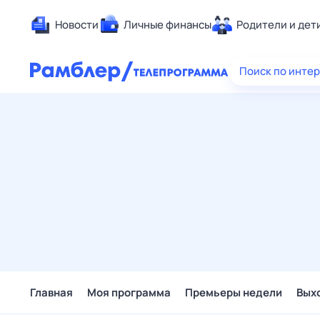
Новости
Личные финансы
Родители и дет
Здоровье
Поиск по инте
Развлечен
Дом и уют
Спорт
Карьера
Авто
Технологи
Жизненные
Сберегаем
Гороскопы
Главная
Моя программа
Премьеры недели
Вых