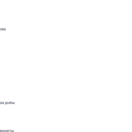
ова
 за днём
.
секреты