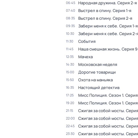
Народная дружина
. Серия 2-я
06:45
Выстрел в спину
. Серия 1-я
07:40
Выстрел в спину
. Серия 2-я
08:35
Забери меня к себе
. Серия 1-я
09:35
Забери меня к себе
. Серия 2-
10:30
События
11:30
Наша смешная жизнь
. Серия 9
11:45
Мачеха
12:35
Московская неделя
14:30
Дорогие товарищи
15:00
Охота на маньяка
15:50
Настоящий детектив
16:35
Мисс Полиция
. Сезон 1
. Серия
17:25
Мисс Полиция
. Сезон 1
. Серия
19:20
Сжигая за собой мосты
. Серия
21:15
Сжигая за собой мосты
. Серия
22:00
Сжигая за собой мосты
. Серия
22:45
Сжигая за собой мосты
. Серия
23:30