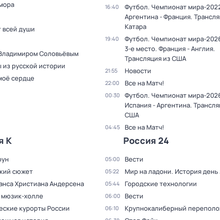
мора
Футбол. Чемпионат мира-2022
16:40
Аргентина - Франция. Трансля
Катара
т всей души
Футбол. Чемпионат мира-2026
19:40
3-е место. Франция - Англия.
 Владимиром Соловьёвым
Трансляция из США
 из русской истории
Новости
21:55
моё сердце
Все на Матч!
22:00
Футбол. Чемпионат мира-2026
00:30
Испания - Аргентина. Трансля
США
Все на Матч!
04:45
я К
Россия 24
оун
Вести
05:00
кий сюжет
Мир на ладони. История день
05:22
Ганса Христиана Андерсена
Городские технологии
05:44
в мюзик-холле
Вести
06:00
еские курорты России
Крупнокалиберный переполо
06:10