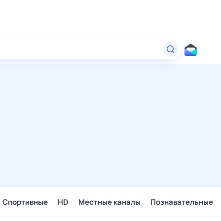
Спортивные
HD
Местные каналы
Познавательные