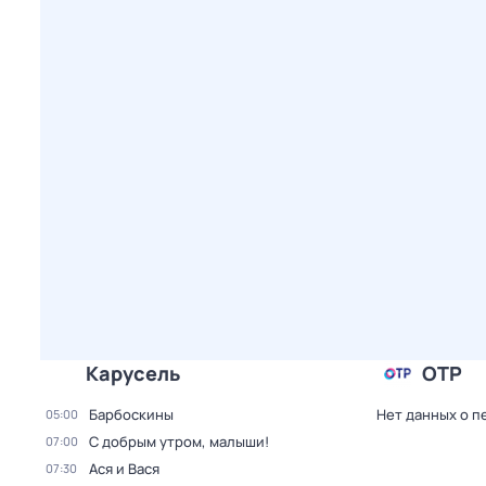
Карусель
ОТР
Барбоскины
Нет данных о п
05:00
С добрым утром, малыши!
07:00
Ася и Вася
07:30