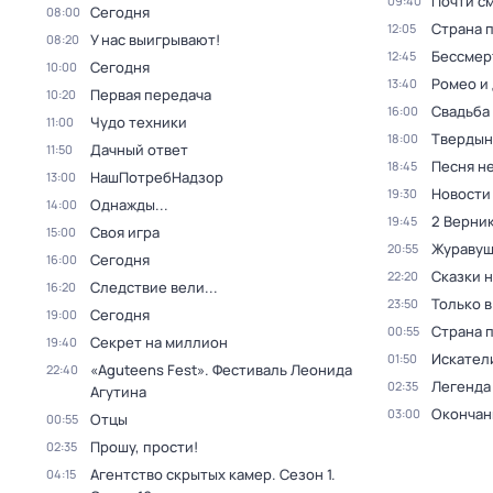
Почти с
09:40
Сегодня
08:00
Страна 
12:05
У нас выигрывают!
08:20
Бессмер
12:45
Сегодня
10:00
Ромео и
13:40
Первая передача
10:20
Свадьба
16:00
Чудо техники
11:00
Твердын
18:00
Дачный ответ
11:50
Песня не
18:45
НашПотребНадзор
13:00
Новости
19:30
Однажды...
14:00
2 Верник
19:45
Своя игра
15:00
Журавуш
20:55
Сегодня
16:00
Сказки 
22:20
Следствие вели...
16:20
Только 
23:50
Сегодня
19:00
Страна 
00:55
Секрет на миллион
19:40
Искател
01:50
«Aguteens Fest». Фестиваль Леонида
22:40
Легенда
02:35
Агутина
Окончан
03:00
Отцы
00:55
Прошу, прости!
02:35
Агентство скрытых камер
. Сезон 1
.
04:15