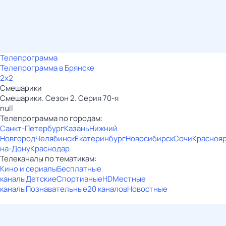
Телепрограмма
Телепрограмма в Брянске
2x2
Смешарики
Смешарики. Сезон 2. Серия 70-я
null
Телепрограмма по городам:
Санкт-Петербург
Казань
Нижний
Новгород
Челябинск
Екатеринбург
Новосибирск
Сочи
Красноя
на-Дону
Краснодар
Телеканалы по тематикам:
Кино и сериалы
Бесплатные
каналы
Детские
Спортивные
HD
Местные
каналы
Познавательные
20 каналов
Новостные