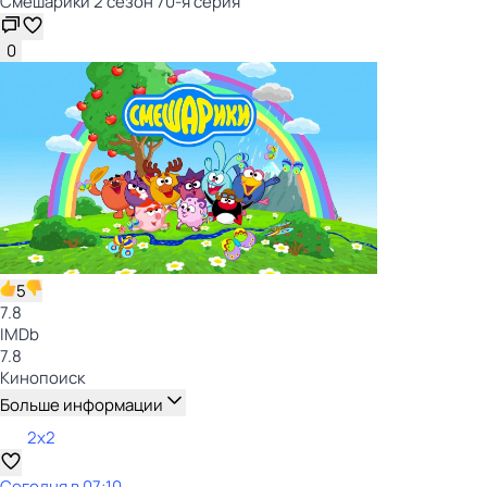
Смешарики 2 сезон 70-я серия
0
5
7.8
IMDb
7.8
Кинопоиск
Больше информации
2x2
Сегодня в 07:10