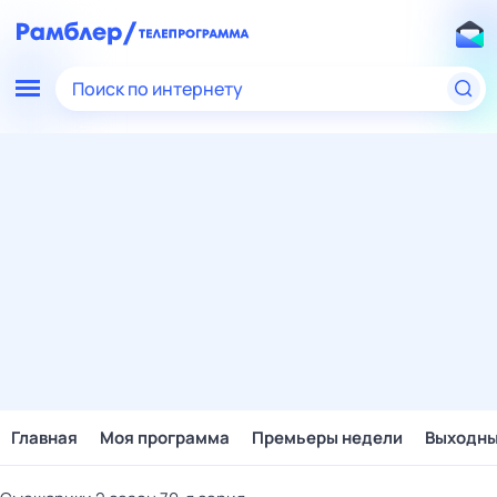
Поиск по интернету
Главная
Моя программа
Премьеры недели
Выходн