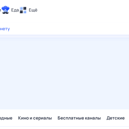
и
Еда
Ещё
Почта
рнету
ия и отдых
Поиск
Погода
ТВ-программа
и и тренды
 ситуации
 вместе
Помощь
одные
Кино и сериалы
Бесплатные каналы
Детские