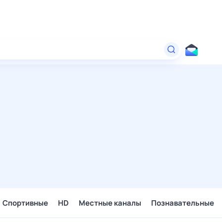
Спортивные
HD
Местные каналы
Познавательные