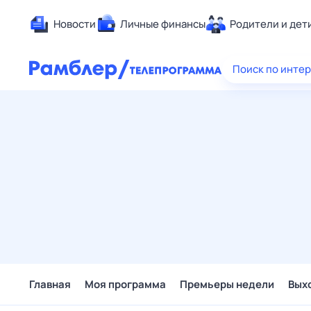
Новости
Личные финансы
Родители и дет
Здоровье
Поиск по инте
Развлечен
Дом и уют
Спорт
Карьера
Авто
Технологи
Жизненные
Сберегаем
Гороскопы
Главная
Моя программа
Премьеры недели
Вых