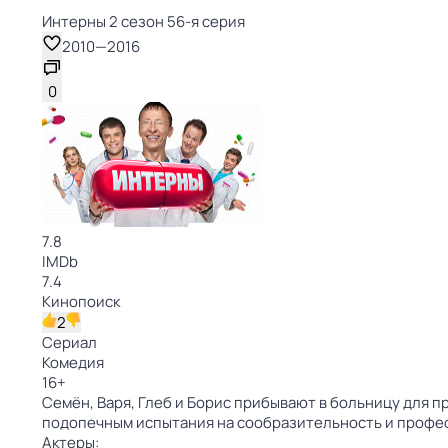
Интерны 2 сезон 56-я серия
2010
—
2016
0
7.8
IMDb
7.4
Кинопоиск
2
Сериал
Комедия
16
+
Семён, Варя, Глеб и Борис прибывают в больницу для 
подопечным испытания на сообразительность и профес
Актеры: