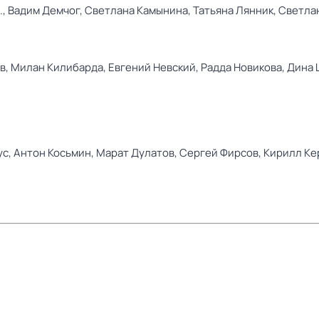
.,
Вадим Демчог,
Светлана Камынина,
Татьяна Лянник,
Светла
в,
Милан Килибарда,
Евгений Невский,
Радда Новикова,
Дина 
ус,
Антон Косьмин,
Марат Дулатов,
Сергей Фирсов,
Кирилл Ке