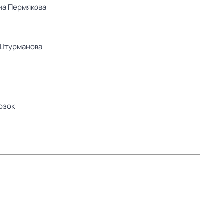
на Пермякова
Штурманова
рзок