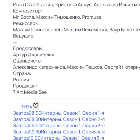
Иван Охлобыстин,
Кристина Асмус,
Александр Ильин мл
Композитор:
Mr. Bocha,
Максим Тимошенко,
Promuse
Режиссеры:
Максим Привезенцев,
Максим Пежемский,
Заур Болотае
Ведущие:
—
Продюссеры:
Артур Джанибекян
Сценаристы:
Александр Кагарманов,
Максим Пешков,
Сергей Нотари
Страна:
Россия
Продакшн:
7 Art Media See
ТНТ4
Завтра
08:00
Интерны
. Сезон 1
. Серия 1-я
Завтра
08:30
Интерны
. Сезон 1
. Серия 2-я
Завтра
09:00
Интерны
. Сезон 1
. Серия 3-я
Завтра
09:30
Интерны
. Сезон 1
. Серия 4-я
Завтра
10:00
Интерны
. Сезон 1
. Серия 5-я