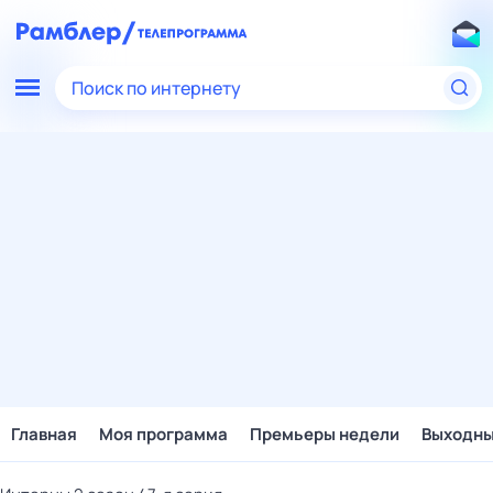
Поиск по интернету
Главная
Моя программа
Премьеры недели
Выходн