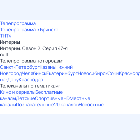
Телепрограмма
Телепрограмма в Брянске
ТНТ4
Интерны
Интерны. Сезон 2. Серия 47-я
null
Телепрограмма по городам:
Санкт-Петербург
Казань
Нижний
Новгород
Челябинск
Екатеринбург
Новосибирск
Сочи
Красноя
на-Дону
Краснодар
Телеканалы по тематикам:
Кино и сериалы
Бесплатные
каналы
Детские
Спортивные
HD
Местные
каналы
Познавательные
20 каналов
Новостные