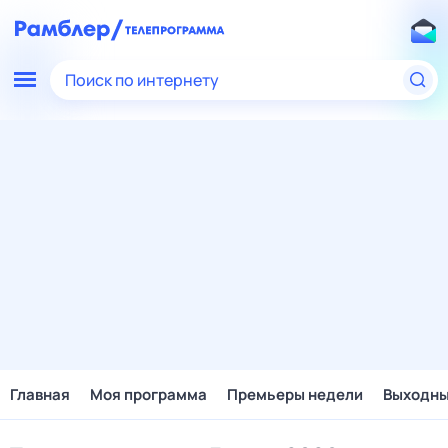
Поиск по интернету
Главная
Моя программа
Премьеры недели
Выходн