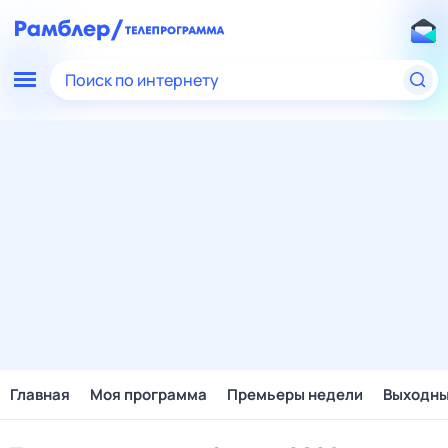
Поиск по интернету
Главная
Моя программа
Премьеры недели
Выходн