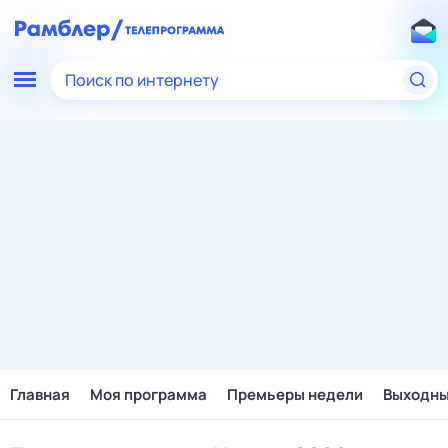
Поиск по интернету
Главная
Моя программа
Премьеры недели
Выходн