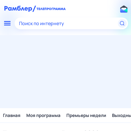
Поиск по интернету
Главная
Моя программа
Премьеры недели
Выходн