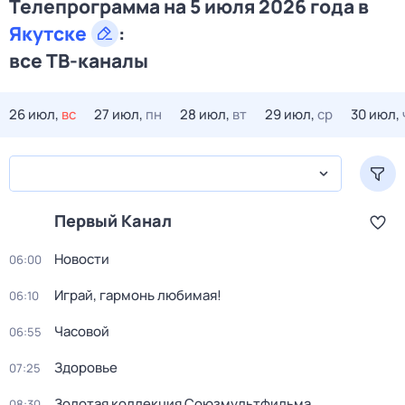
Телепрограмма на 5 июля 2026 года в
Якутске
:
все ТВ-каналы
26 июл,
вс
27 июл,
пн
28 июл,
вт
29 июл,
ср
30 июл,
Первый Канал
Новости
06:00
Играй, гармонь любимая!
06:10
Часовой
06:55
Здоровье
07:25
Золотая коллекция Союзмультфильма
08:30