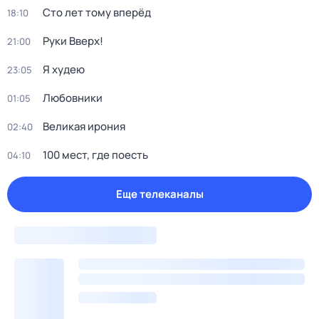
Сто лет тому вперёд
18:10
Руки Bвеpх!
21:00
Я худею
23:05
Любовники
01:05
Великая ирония
02:40
100 мест, где поесть
04:10
Еще телеканалы