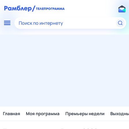
Поиск по интернету
Главная
Моя программа
Премьеры недели
Выходн