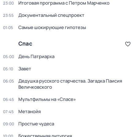
Итоговая программа с Петром Марченко
23:00
Докyментальный cпецпроект
23:55
Самые шoкиpующие гипотезы
01:05
Спас
День Патриарха
05:00
Завет
05:10
Дедушкa русского старчества. Загадка Паиcия
06:05
Величковского
Мультфильмы на «Спасе»
06:45
Метанойя
07:45
Простые чудеса
09:00
Божественная литургия
10:00