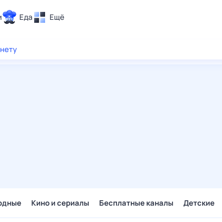
и
Еда
Ещё
Почта
рнету
ия и отдых
Поиск
Погода
ТВ-программа
и и тренды
 ситуации
 вместе
Помощь
одные
Кино и сериалы
Бесплатные каналы
Детские