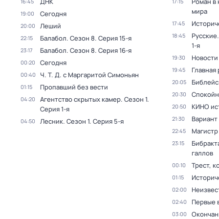
ДНК
Роман в
16:45
17:15
мира
Сегодня
19:00
Историч
17:45
Леший
20:00
Русские.
18:45
Балабол
. Сезон 8
. Серия 15-я
22:15
1-я
Балабол
. Сезон 8
. Серия 16-я
23:17
Новости
19:30
Сегодня
00:20
Главная 
19:45
Ч. T. Д. с Маргаритой Симоньян
00:40
Библейс
20:05
Пропавший без вести
01:15
Спокойн
20:30
Агентство скрытых камер
. Сезон 1
.
04:20
КИНО ис
20:50
Серия 1-я
Вариант
21:30
Лесник
. Сезон 1
. Серия 5-я
04:50
Магистр
22:45
Бибракта
23:15
галлов
Трест, 
00:10
Историч
01:15
Неизвес
02:00
Первые 
02:40
Окончан
03:00