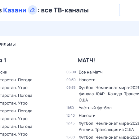
в
Казани
:
все ТВ-каналы
27 июл,
пн
28 июл,
вт
29 июл,
ср
30 июл,
чт
31 июл,
Фильмы
я 1
МАТЧ!
ссии
Все на Матч!
06:00
тарстан. Погода
Новости
09:30
тарстан. Утро
Футбол. Чемпионат мира-2026.
09:35
финала. ЮАР - Канада. Трансл
тарстан. Погода
США
тарстан. Утро
Улётный футбол
11:50
тарстан. Погода
Новости
12:40
тарстан. Утро
Футбол. Чемпионат мира-2026
12:45
тарстан. Погода
Англия. Трансляция из США
тарстан. Утро
Футбол. Чемпионат мира-2026.
15:00