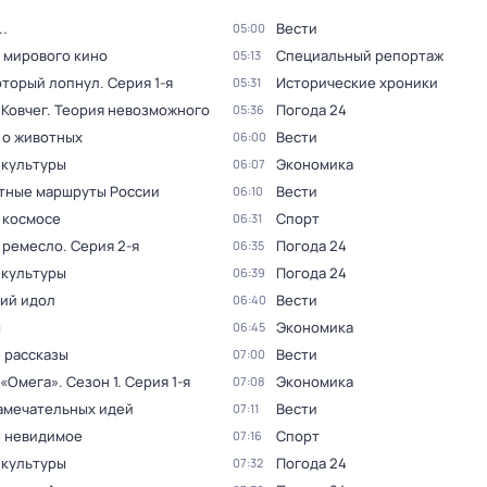
.
Вести
05:00
 мирового кино
Специальный репортаж
05:13
который лопнул
. Серия 1-я
Исторические хроники
05:31
 Ковчег. Теория невозможного
Погода 24
05:36
 о животных
Вести
06:00
 культуры
Экономика
06:07
тные маршруты России
Вести
06:10
 космосе
Спорт
06:31
 ремесло
. Серия 2-я
Погода 24
06:35
 культуры
Погода 24
06:39
ий идол
Вести
06:40
ы
Экономика
06:45
 рассказы
Вести
07:00
 «Омега»
. Сезон 1
. Серия 1-я
Экономика
07:08
амечательных идей
Вести
07:11
 невидимое
Спорт
07:16
 культуры
Погода 24
07:32