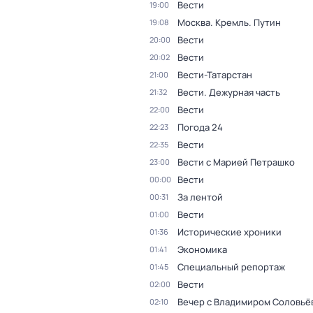
Вести
19:00
Москва. Кремль. Путин
19:08
Вести
20:00
Вести
20:02
Вести-Татарстан
21:00
Вести. Дежурная часть
21:32
Вести
22:00
Погода 24
22:23
Вести
22:35
Вести с Марией Петрашко
23:00
Вести
00:00
За лентой
00:31
Вести
01:00
Исторические хроники
01:36
Экономика
01:41
Специальный репортаж
01:45
Вести
02:00
Вечер с Владимиром Соловьё
02:10