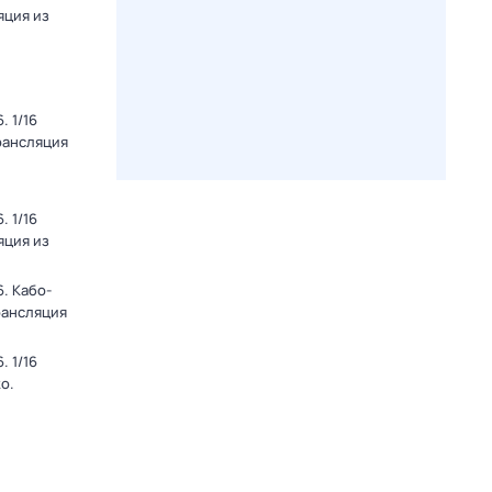
яция из
 1/16
рансляция
 1/16
яция из
. Кабо-
рансляция
 1/16
о.