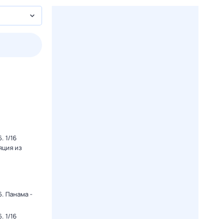
пт
1 авг,
сб
2 авг,
вс
3 авг,
пн
4 авг,
вт
Вчера
Сегод
 1/16
яция из
. Панама -
 1/16