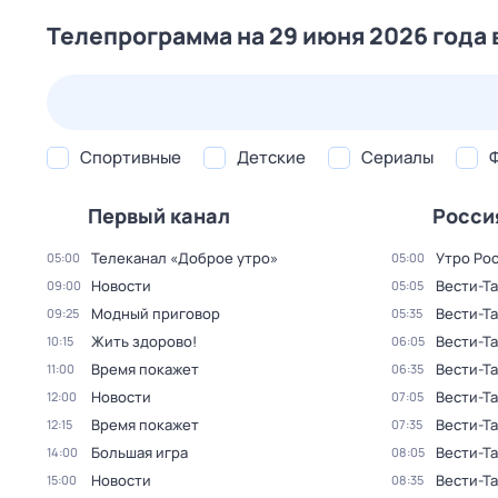
Телепрограмма на 29 июня 2026 года 
23 июл,
чт
24 июл,
пт
25 июл,
сб
26 июл,
вс
Спортивные
Детские
Сериалы
Первый канал
Росси
Телеканал «Доброе утро»
Утро Ро
05:00
05:00
Новости
Вести-Та
09:00
05:05
Модный приговор
Вести-Та
09:25
05:35
Жить здорово!
Вести-Та
10:15
06:05
Время покажет
Вести-Та
11:00
06:35
Новости
Вести-Та
12:00
07:05
Время покажет
Вести-Та
12:15
07:35
Большая игра
Вести-Та
14:00
08:05
Новости
Вести-Та
15:00
08:35