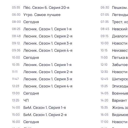
Пёс
. Сезон 6
. Серия 20-я
Пешком..
05:35
06:30
Утро. Самое лучшее
Легенды
06:30
07:05
Сегодня
Трест, 
08:00
07:35
Лесник
. Сезон 1
. Серия 1-я
Невский
08:25
08:45
Лесник
. Сезон 1
. Серия 2-я
Диалоги
08:48
09:15
Лесник
. Сезон 1
. Серия 3-я
Новости
09:12
10:00
Лесник
. Сезон 1
. Серия 4-я
Неизвес
09:36
10:15
Сегодня
Петька в
10:00
11:00
Лесник
. Сезон 1
. Серия 1-я
Забытое
10:35
12:10
Лесник
. Сезон 1
. Серия 2-я
Новости
11:11
12:30
Лесник
. Сезон 1
. Серия 3-я
Шигирск
11:47
12:45
Лесник
. Сезон 1
. Серия 4-я
Эпизод
12:23
13:25
Сегодня
Военные
13:00
14:05
ЧП
Вариант
13:25
14:20
БиМ
. Сезон 1
. Серия 1-я
Жизнь з
14:00
15:35
БиМ
. Сезон 1
. Серия 2-я
Видимое
15:00
16:05
Сегодня
Новости
16:00
17:00