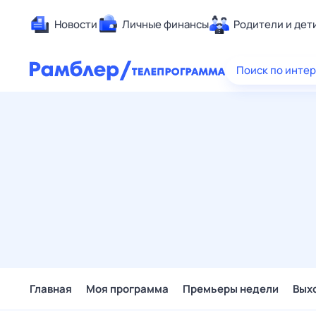
Новости
Личные финансы
Родители и дет
Здоровье
Поиск по инте
Развлечен
Дом и уют
Спорт
Карьера
Авто
Технологи
Жизненные
Сберегаем
Гороскопы
Главная
Моя программа
Премьеры недели
Вых