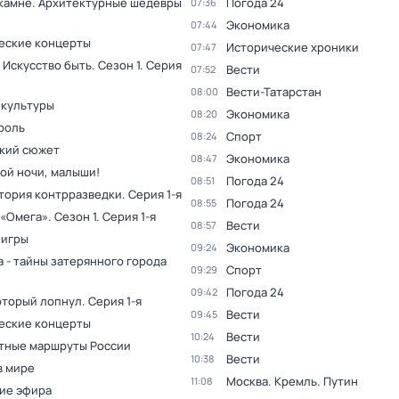
 камне. Архитектурные шедевры
Погода 24
07:36
Экономика
07:44
еские концерты
Исторические хроники
07:47
 Искусство быть
. Сезон 1
. Серия
Вести
07:52
Вести-Татарстан
08:00
 культуры
Экономика
08:20
роль
Спорт
08:24
кий сюжет
Экономика
08:47
ой ночи, малыши!
Погода 24
08:51
тория контрразведки
. Серия 1-я
Погода 24
08:55
 «Омега»
. Сезон 1
. Серия 1-я
Вести
08:57
 игры
Экономика
09:24
 - тайны затерянного города
Спорт
09:29
Погода 24
09:42
который лопнул
. Серия 1-я
Вести
09:45
еские концерты
Вести
10:24
тные маршруты России
Вести
10:38
в мире
Москва. Кремль. Путин
11:08
ие эфира