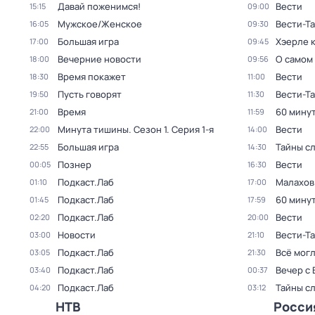
Давай поженимся!
Вести
15:15
09:00
Мужское/Женское
Вести-Т
16:05
09:30
Большая игра
Хэерле к
17:00
09:45
Вечерние новости
О самом
18:00
09:56
Время покажет
Вести
18:30
11:00
Пусть говорят
Вести-Т
19:50
11:30
Время
60 мину
21:00
11:59
Минута тишины
. Сезон 1
. Серия 1-я
Вести
22:00
14:00
Большая игра
Тайны с
22:55
14:30
Познер
Вести
00:05
16:30
Подкаст.Лаб
Малахов
01:10
17:00
Подкаст.Лаб
60 мину
01:45
17:59
Подкаст.Лаб
Вести
02:20
20:00
Новости
Вести-Т
03:00
21:10
Подкаст.Лаб
Всё могл
03:05
21:30
Подкаст.Лаб
Вечер с
03:40
00:37
Подкаст.Лаб
Тайны с
04:20
03:12
НТВ
Росси