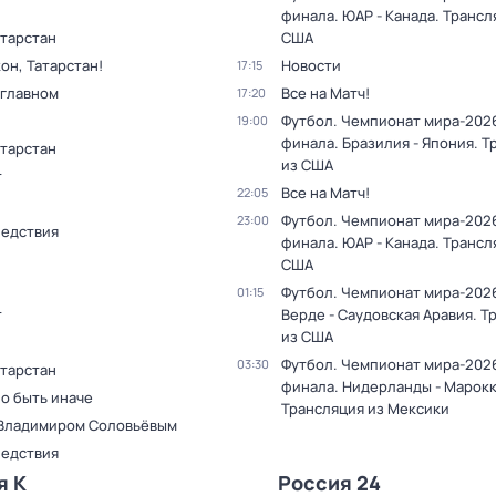
финала. ЮАР - Канада. Трансл
атарстан
США
он, Татарстан!
Новости
17:15
 главном
Все на Матч!
17:20
Футбол. Чемпионат мира-2026.
19:00
финала. Бразилия - Япония. Т
атарстан
из США
т
Все на Матч!
22:05
Футбол. Чемпионат мира-2026.
23:00
ледствия
финала. ЮАР - Канада. Трансл
США
Футбол. Чемпионат мира-2026
01:15
т
Верде - Саудовская Аравия. Т
из США
Футбол. Чемпионат мира-2026.
03:30
атарстан
финала. Нидерланды - Марокк
о быть иначе
Трансляция из Мексики
 Владимиром Соловьёвым
ледствия
я К
Россия 24