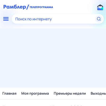
Поиск по интернету
Главная
Моя программа
Премьеры недели
Выходн