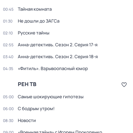
Тайная комната
00:45
Не дошли до ЗАГСа
01:30
Русские тайны
02:10
Анна-детективъ
. Сезон 2
. Серия 17-я
02:55
Анна-детективъ
. Сезон 2
. Серия 18-я
03:40
«Фитиль». Взрывоопасный юмор
04:35
РЕН ТВ
Самые шoкиpующие гипотезы
05:00
С бодрым утром!
06:00
Новости
08:30
«Военная тайна» с Игорем Прокопенко
09:00