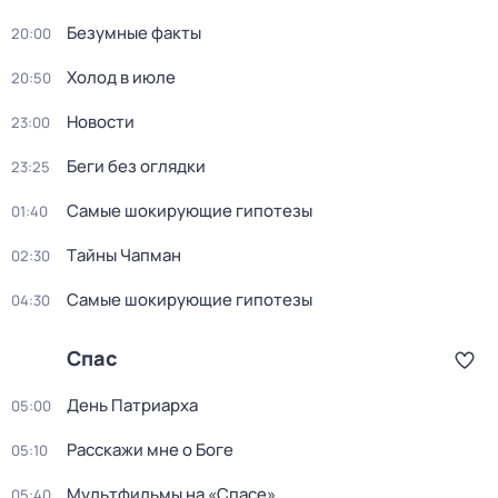
Бeзумные фaкты
20:00
Холод в июле
20:50
Новости
23:00
Беги без оглядки
23:25
Самые шoкиpующие гипотезы
01:40
Тaйны Чапман
02:30
Самые шoкиpующие гипотезы
04:30
Спас
Дeнь Патриаpха
05:00
Расскажи мне о Боге
05:10
Мультфильмы на «Спасе»
05:40