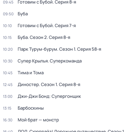
Готовим с Бубой
. Серия 8-я
09:45
Буба
09:50
Готовим с Бубой
. Серия 7-я
10:10
Буба
. Сезон 2
. Серия 8-я
10:15
Парк Турум-бурум
. Сезон 1
. Серия 58-я
10:20
Супер Крылья. Суперкоманда
10:30
Тима и Тома
10:45
Диностер
. Сезон 1
. Серия 8-я
12:45
Джи-Джи Бонд: Супергонщик
13:00
Барбоскины
13:15
Мой брат — монстр
16:30
ЛОЛ. Сюрпрайз! Дорожное путешествие
. Сезон 1
.
16:40