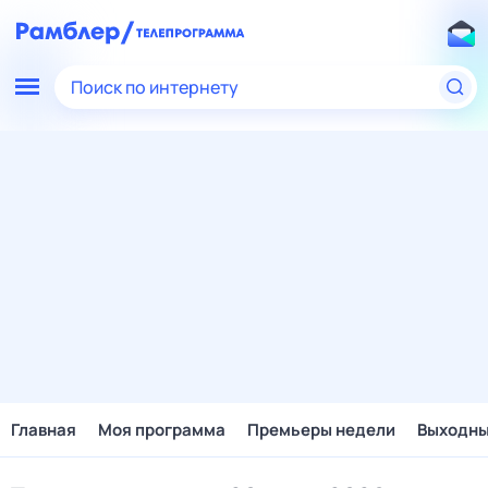
Поиск по интернету
Главная
Моя программа
Премьеры недели
Выходн