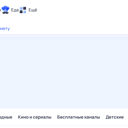
и
Еда
Ещё
Почта
рнету
ия и отдых
Поиск
Погода
ТВ-программа
и и тренды
 ситуации
 вместе
Помощь
одные
Кино и сериалы
Бесплатные каналы
Детские