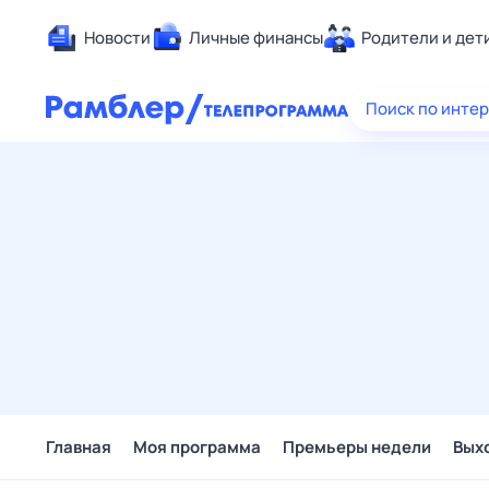
Новости
Личные финансы
Родители и дет
Здоровье
Поиск по инте
Развлечен
Дом и уют
Спорт
Карьера
Авто
Технологи
Жизненные
Сберегаем
Гороскопы
Главная
Моя программа
Премьеры недели
Вых