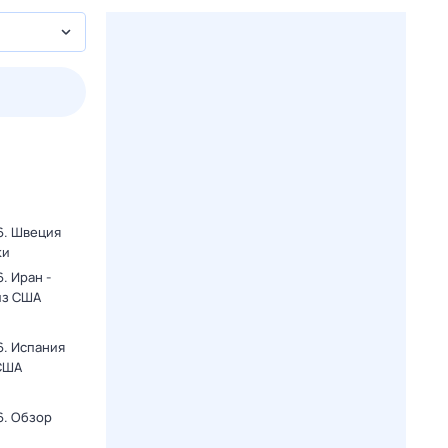
2 авг,
вс
3 авг,
пн
4 авг,
вт
5 авг,
ср
Вчера
Сегодня
6. Швеция
ки
. Иран -
из США
6. Испания
 США
6. Обзор