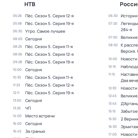
НТВ
Росси
Пёс
. Сезон 5
. Серия 12-я
Истории
05:26
06:30
Пёс
. Сезон 5
. Серия 19-я
Легенды
05:58
07:20
284-я
Утро. Самое лучшее
06:30
Великие
07:50
Сегодня
08:00
К рассле
08:50
Пёс
. Сезон 5
. Серия 11-я
08:25
Версия
.
Пёс
. Сезон 5
. Серия 12-я
08:56
Новости
10:00
Пёс
. Сезон 5
. Серия 19-я
09:28
Наблюда
10:15
Сегодня
10:00
Наставни
11:15
Пёс
. Сезон 5
. Серия 11-я
10:35
Два веч
Пёс
. Сезон 5
. Серия 12-я
11:23
Новости
12:30
Пёс
. Сезон 5
. Серия 19-я
12:11
Великие
12:45
Сегодня
13:00
Д'Артань
13:45
ЧП
13:25
Забытое
15:15
Место встречи
14:00
2 Верник
15:30
Сегодня
16:00
Эрмита
16:30
За гранью
16:45
Новости
17:00