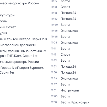
Вести
10:10
ческие оркестры России
Спорт
10:31
ы
Погода 24
10:35
 культуры
Погода 24
10:39
роль
Вести
10:40
кий сюжет
Экономика
10:45
тудия
Вести
10:48
ян и три мушкетёра
. Серия 2-я
Экономика
11:08
 мегаполисы древности
Вести
11:11
кам, хранившим юность нашу...
Спорт
11:18
ера с ГИТИСом
. Серия 1-я
Вести
11:23
ческие оркестры России
Погода 24
11:32
 Города N с Пьером Бурелем
.
 Серия 1-я
Погода 24
11:36
Экономика
11:44
Вести
11:47
Инструкция
11:51
Вести
12:00
Вести. Красноярск
12:10