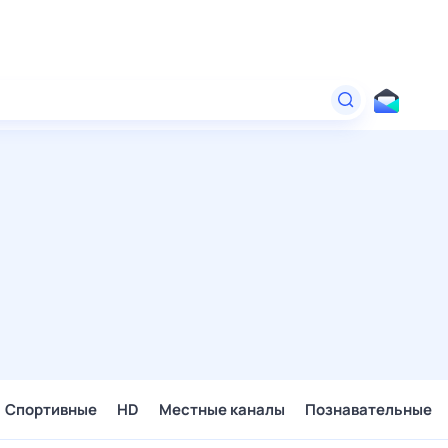
Спортивные
HD
Местные каналы
Познавательные