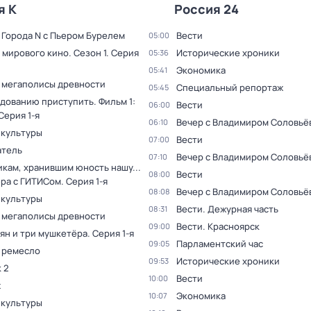
я К
Россия 24
 Города N с Пьером Бурелем
Вести
05:00
 мирового кино
. Сезон 1
. Серия
Исторические хроники
05:36
Экономика
05:41
 мегаполисы древности
Специальный репортаж
05:45
дованию приступить. Фильм 1:
Вести
06:00
 Серия 1-я
Вечер с Владимиром Соловьё
06:10
 культуры
Вести
07:00
тель
Вечер с Владимиром Соловьё
07:10
кам, хранившим юность нашу...
Вести
08:00
ера с ГИТИСом
. Серия 1-я
Вечер с Владимиром Соловьё
08:08
 культуры
Вести. Дежурная часть
08:31
 мегаполисы древности
Вести. Красноярск
09:00
ян и три мушкетёра
. Серия 1-я
Парламентский час
09:05
 ремесло
Исторические хроники
09:53
 2
Вести
10:00
ж
Экономика
10:07
 культуры