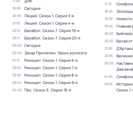
ДНК
17:50
Симфони
17:15
Сегодня
19:00
Эпизод
18:45
Леший
. Сезон 1
. Серия 3-я
20:00
Новости
19:30
Леший
. Сезон 1
. Серия 4-я
21:05
Главная 
19:45
Балабол
. Сезон 7
. Серия 19-я
22:15
Библейс
20:00
Балабол
. Сезон 7
. Серия 20-я
23:17
Белая с
20:30
Сегодня
00:20
Д'Артань
21:30
Захар Прилепин. Уроки русского
00:40
Великие
23:05
Рикошет
. Сезон 1
. Серия 6-я
01:15
Наставни
00:05
Рикошет
. Сезон 1
. Серия 7-я
02:05
Два веч
Рикошет
. Сезон 1
. Серия 8-я
02:55
Симфони
01:20
Рикошет
. Сезон 1
. Серия 9-я
03:45
Истории
02:15
Пёс
. Сезон 5
. Серия 16-я
Сезон 1
.
04:40