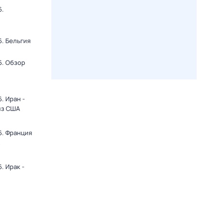
6.
. Бельгия
6. Обзор
. Иран -
из США
6. Франция
. Ирак -