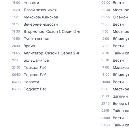
Новости
Вести
16:00
09:00
Давай поженимся!
Местное
16:20
09:30
Мужское/Женское
О самом
17:20
09:55
Вечерние новости
Вести
18:15
11:00
Вторжение
. Сезон 1
. Серия 2-я
Местное
18:30
11:30
Пусть говорят
60 мину
19:50
12:00
Время
Вести
21:00
14:00
Аллигатор
. Сезон 1
. Серия 2-я
Тайны с
21:45
14:30
Большая игра
Вести
22:45
16:30
Подкаст.Лаб
Малахов
23:50
17:00
Подкаст.Лаб
60 мину
00:50
18:00
Новости
Вести
03:00
20:00
Подкаст.Лаб
Местное
03:05
21:10
Загляни 
21:30
Вечер с
23:40
Тайны с
02:15
Вести
03:00
Тайны с
03:30