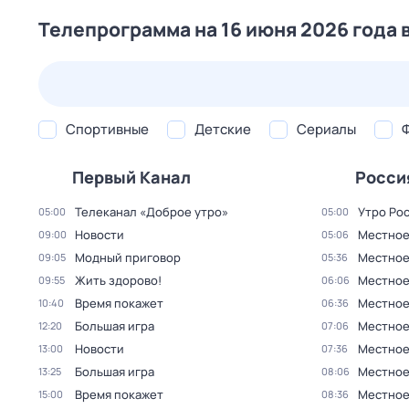
Телепрограмма на 16 июня 2026 года 
24 июл,
пт
25 июл,
сб
26 июл,
вс
27 июл,
пн
Спортивные
Детские
Сериалы
Первый Канал
Росси
Телеканал «Доброе утро»
Утро Ро
05:00
05:00
Новости
Местное
09:00
05:06
Модный приговор
Местное
09:05
05:36
Жить здорово!
Местное
09:55
06:06
Время покажет
Местное
10:40
06:36
Большая игра
Местное
12:20
07:06
Новости
Местное
13:00
07:36
Большая игра
Местное
13:25
08:06
Время покажет
Местное
15:00
08:36