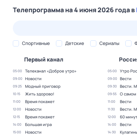
Телепрограмма на 4 июня 2026 года в
25 июл,
сб
26 июл,
вс
27 июл,
пн
28 июл,
вт
Спортивные
Детские
Сериалы
Первый канал
Росси
Телеканал «Доброе утро»
Утро Ро
05:00
05:00
Новости
Вести
09:00
09:00
Модный приговор
Вести. 
09:25
09:30
Жить здорово!
О самом
10:15
09:55
Время покажет
Вести
11:00
11:00
Новости
Вести. 
12:00
11:30
Время покажет
60 мину
12:15
12:00
Большая игра
Вести
14:00
14:00
Новости
Кулагин
15:00
14:30