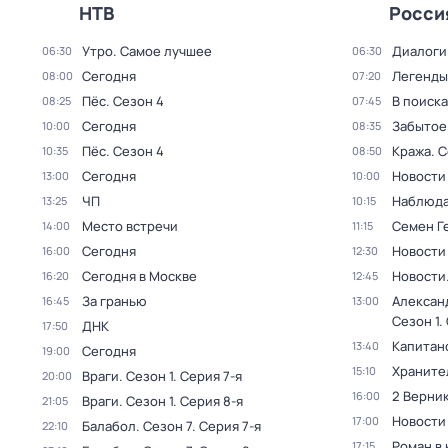
НТВ
Росси
Утро. Самое лучшее
Диалоги
06:30
06:30
Сегодня
Легенды
08:00
07:20
Пёс
. Сезон 4
В поиск
08:25
07:45
Сегодня
Забытое
10:00
08:35
Пёс
. Сезон 4
Кража
. 
10:35
08:50
Сегодня
Новости
13:00
10:00
ЧП
Наблюда
13:25
10:15
Место встречи
Семен Г
14:00
11:15
Сегодня
Новости
16:00
12:30
Сегодня в Москве
Новости
16:20
12:45
За гранью
Алексан
16:45
13:00
Сезон 1
.
ДНК
17:50
Капитан
13:40
Сегодня
19:00
Храните
15:10
Враги
. Сезон 1
. Серия 7-я
20:00
2 Верник
16:00
Враги
. Сезон 1
. Серия 8-я
21:05
Новости
17:00
Балабол
. Сезон 7
. Серия 7-я
22:10
Роман в
17:15