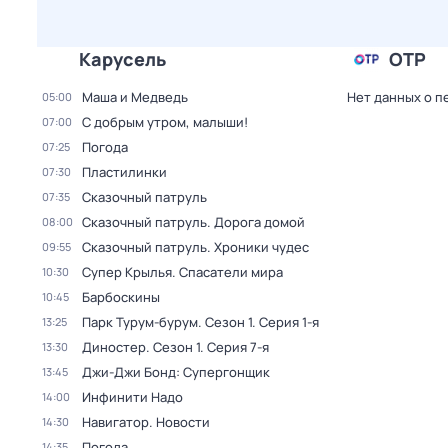
Карусель
ОТР
Маша и Медведь
Нет данных о п
05:00
С добрым утром, малыши!
07:00
Погода
07:25
Пластилинки
07:30
Сказочный патруль
07:35
Сказочный патруль. Дорога домой
08:00
Сказочный патруль. Хроники чудес
09:55
Супер Крылья. Спасатели мира
10:30
Барбоскины
10:45
Парк Турум-бурум
. Сезон 1
. Серия 1-я
13:25
Диностер
. Сезон 1
. Серия 7-я
13:30
Джи-Джи Бонд: Супергонщик
13:45
Инфинити Надо
14:00
Навигатор. Новости
14:30
Погода
14:35