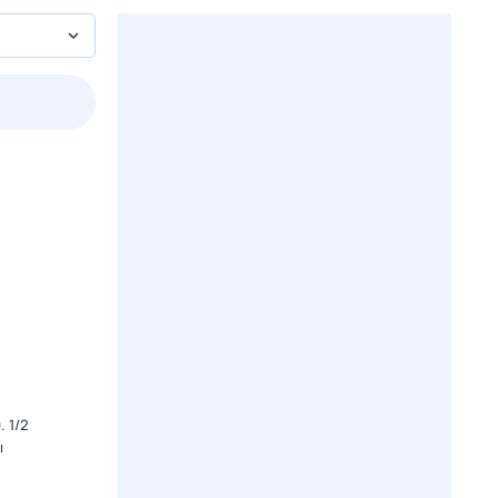
3 авг,
пн
4 авг,
вт
5 авг,
ср
6 авг,
чт
Вчера
Сегодня
 1/2
ы