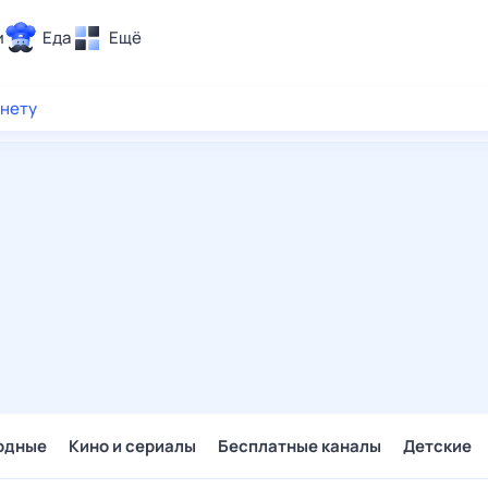
и
Еда
Ещё
Почта
рнету
ия и отдых
Поиск
Погода
ТВ-программа
и и тренды
 ситуации
 вместе
Помощь
одные
Кино и сериалы
Бесплатные каналы
Детские