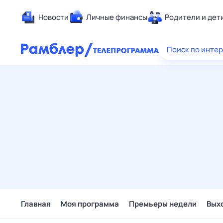
Новости
Личные финансы
Родители и дет
Здоровье
Поиск по инте
Развлечен
Дом и уют
Спорт
Карьера
Авто
Технологи
Жизненные
Сберегаем
Гороскопы
Главная
Моя программа
Премьеры недели
Вых