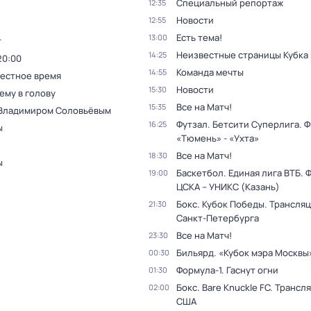
Специальный репортаж
12:35
Новости
12:55
Есть тема!
13:00
т
Неизвестные страницы Кубка
14:25
20:00
Команда мечты
14:55
Местное время
Новости
15:30
ему в голову
Все на Матч!
15:35
 Владимиром Соловьёвым
Футзал. Бетсити Суперлига. Ф
16:25
ы
«Тюмень» - «Ухта»
Все на Матч!
18:30
ы
Баскетбол. Единая лига ВТБ. 
19:00
ЦСКА – УНИКС (Казань)
Бокс. Кубок Победы. Трансляц
21:30
Санкт-Петербурга
Все на Матч!
23:30
Бильярд. «Кубок мэра Москвы
00:30
Формула-1. Гаснут огни
01:30
Бокс. Bare Knuckle FC. Трансл
02:00
США