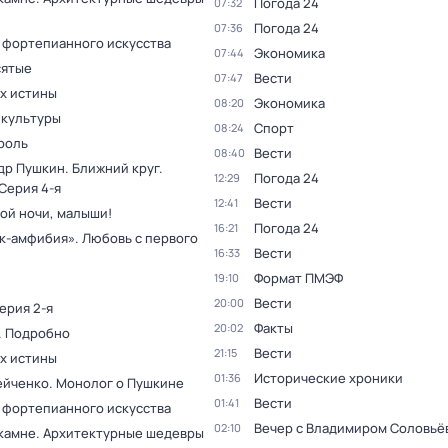
Погода 24
07:32
Погода 24
07:36
 фортепианного искусства
Экономика
07:44
ятые
Вести
07:47
ах истины
Экономика
08:20
 культуры
Спорт
08:24
роль
Вести
08:40
др Пушкин. Ближний круг
.
Погода 24
12:29
 Серия 4-я
Вести
12:41
ой ночи, малыши!
Погода 24
16:21
к-амфибия». Любовь с первого
Вести
16:33
Формат ПМЭФ
19:10
Вести
20:00
Серия 2-я
Факты
20:02
. Подробно
Вести
21:15
ах истины
Исторические хроники
01:36
ейченко. Монолог о Пушкине
Вести
01:41
 фортепианного искусства
Вечер с Владимиром Соловьё
02:10
 камне. Архитектурные шедевры