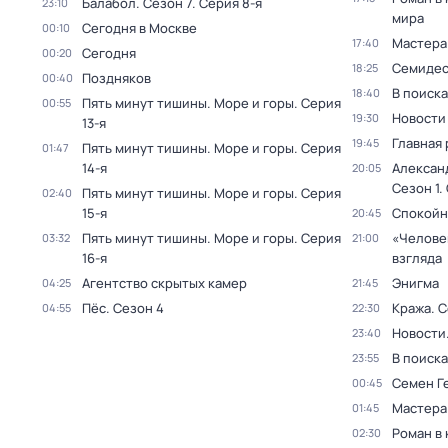
Балабол
. Сезон 7
. Серия 8-я
23:10
мира
Сегодня в Москве
00:10
Мастера
17:40
Сегодня
00:20
Семидес
18:25
Поздняков
00:40
В поиск
18:40
Пять минут тишины. Море и горы
. Серия
00:55
Новости
19:30
13-я
Главная 
19:45
Пять минут тишины. Море и горы
. Серия
01:47
14-я
Алексан
20:05
Сезон 1
.
Пять минут тишины. Море и горы
. Серия
02:40
15-я
Спокойн
20:45
Пять минут тишины. Море и горы
. Серия
«Челове
03:32
21:00
16-я
взгляда
Агентство скрытых камер
Энигма
04:25
21:45
Пёс
. Сезон 4
Кража
. 
04:55
22:30
Новости
23:40
В поиск
23:55
Семен Г
00:45
Мастера
01:45
Роман в
02:30