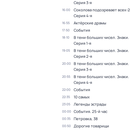
Серия 3-я
Соколова подозревает всех-2
16:00
Серия 4-я
Актёрские драмы
16:55
События
17:50
В тени больших чисел. Знаки
.
18:10
Серия 1-я
В тени больших чисел. Знаки
.
19:05
Серия 2-я
В тени больших чисел. Знаки
.
20:00
Серия 3-я
В тени больших чисел. Знаки
.
20:55
Серия 4-я
События
22:00
10 самых
22:35
Легенды эстрады
23:05
События. 25-й час
00:00
Петровка, 38
00:35
Дорогие товарищи
00:50