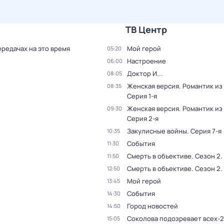
ТВ Центр
ередачах на это время
Мой герой
05:20
Настроение
06:00
Доктор И...
08:05
Женская версия. Романтик из
08:35
Серия 1-я
Женская версия. Романтик из
09:30
Серия 2-я
Закулисные войны
. Серия 7-я
10:35
События
11:30
Смерть в объективе
. Сезон 2
.
11:50
Смерть в объективе
. Сезон 2
.
12:50
Мой герой
13:45
События
14:30
Город новостей
14:50
Соколова подозревает всех-2
15:05