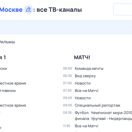
Москве
:
все ТВ-каналы
29 июл,
ср
30 июл,
чт
31 июл,
пт
1 авг,
сб
2 авг,
вс
Фильмы
я 1
МАТЧ!
ссии
Команда мечты
06:00
Вид сверху
06:30
Местное время
Новости
07:00
 главном
Все на Матч!
07:05
Новости
09:00
Местное время
Специальный репортаж
09:05
т
Футбол. Чемпионат мира-2010.
09:25
финала. Уругвай - Нидерланд
Все на Матч!
11:30
ы