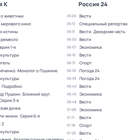
я К
Россия 24
 о животных
Вести
05:00
 мирового кино
Специальный репортаж
05:13
ах истины
Вести. Дежурная часть
05:31
 ремесло
Вести
06:00
Серия 1-я
Экономика
06:07
 культуры
Вести
06:10
тель
Спорт
06:31
ейченко. Монолог о Пушкине
Погода 24
06:35
 культуры
Погода 24
06:39
. Подробно
Вести
06:40
др Пушкин. Ближний круг
.
Экономика
06:45
 Серия 3-я
Вести
06:48
ская дочка
Экономика
07:08
ли жизни
. Серия 6-я
Вести
07:11
 2
Спорт
07:18
 культуры
Вести
07:23
 камне. Архитектурные шедевры