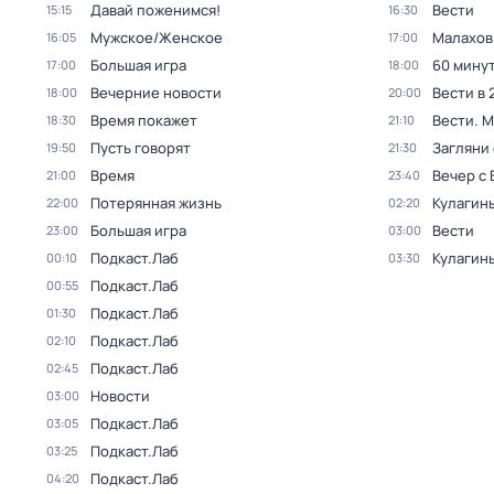
Давай поженимся!
Вести
15:15
16:30
Мужское/Женское
Малахов
16:05
17:00
Большая игра
60 мину
17:00
18:00
Вечерние новости
Вести в 
18:00
20:00
Время покажет
Вести. 
18:30
21:10
Пусть говорят
Загляни 
19:50
21:30
Время
Вечер с
21:00
23:40
Потерянная жизнь
Кулагин
22:00
02:20
Большая игра
Вести
23:00
03:00
Подкаст.Лаб
Кулагин
00:10
03:30
Подкаст.Лаб
00:55
Подкаст.Лаб
01:30
Подкаст.Лаб
02:10
Подкаст.Лаб
02:45
Новости
03:00
Подкаст.Лаб
03:05
Подкаст.Лаб
03:25
Подкаст.Лаб
04:20