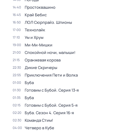
Простоквашино
14:40
Край Бебис
16:45
ЛОЛ Сюрпрайз. Шпионы
16:50
Технолайк
17:00
Ум и Хрум
17:10
Ми-Ми-Мишки
19:00
Спокойной ночи, малыши!
21:00
Оранжевая корова
21:15
Дикие Скричеры
22:30
Приключения Пети и Волка
22:55
Буба
01:00
Готовим с Бубой
. Серия 13-я
01:30
Буба
01:35
Готовим с Бубой
. Серия 5-я
02:15
Буба
. Сезон 4
. Серия 16-я
02:20
Команда Стим!
02:30
Четверо в Кубе
04:00