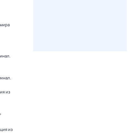
 мира
инал.
Финал.
ия из
»
яция из