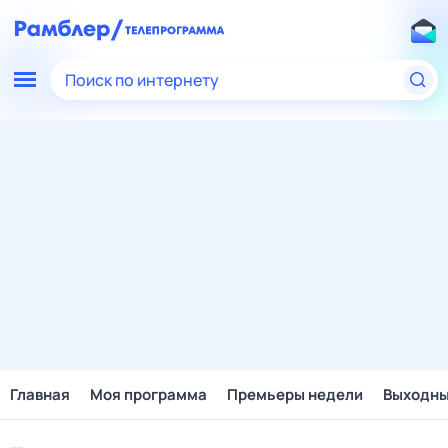
Поиск по интернету
Главная
Моя программа
Премьеры недели
Выходн