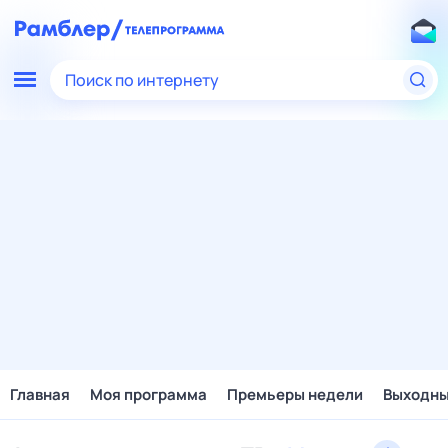
Поиск по интернету
Главная
Моя программа
Премьеры недели
Выходн