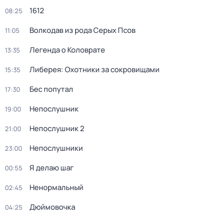
1612
08:25
Волкодав из рода Серых Псов
11:05
Легенда о Коловрате
13:35
Либерея: Охотники за сокровищами
15:35
Бес попутал
17:30
Непослушник
19:00
Непослушник 2
21:00
Непослушники
23:00
Я делаю шаг
00:55
Ненормальный
02:45
Дюймовочка
04:25