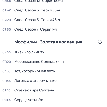
След
. Сезон 12
. Серия 183-я
02:05
След
. Сезон 6
. Серия 56-я
02:40
След
. Сезон 5
. Серия 46-я
03:20
След
. Сезон 7
. Серия 1-я
03:50
Мосфильм. Золотая коллекция
Жизнь по лимиту
05:55
Мореплавание Солнышкина
07:20
Кот, который умел петь
07:35
Легенда о старом маяке
07:45
Сказка о царе Салтане
08:10
Сердца четырёх
09:05