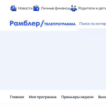
Новости
Личные финансы
Родители и дет
Здоровье
Поиск по инте
Развлечен
Дом и уют
Спорт
Карьера
Авто
Технологи
Жизненные
Сберегаем
Гороскопы
Главная
Моя программа
Премьеры недели
Вых