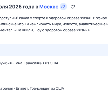
юля 2026 года в
Москве
оступный канал о спорте и здоровом образе жизни. В эфире
мпийские Игры и чемпионаты мира, новости, аналитические 
ументальные циклы, шоу о здоровом образе жизни и
29 июл,
ср
30 июл,
чт
31 июл,
пт
1 авг,
сб
2 авг,
вс
лумбия - Гана. Трансляция из США
стралия - Египет. Трансляция из США