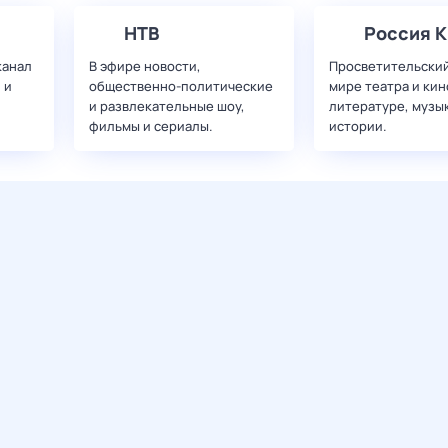
НТВ
Россия К
канал
В эфире новости,
Просветительский
 и
общественно-политические
мире театра и кин
и развлекательные шоу,
литературе, музы
фильмы и сериалы.
истории.