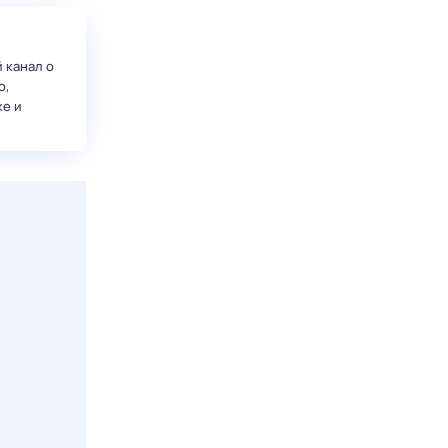
 канал о
о,
ке и