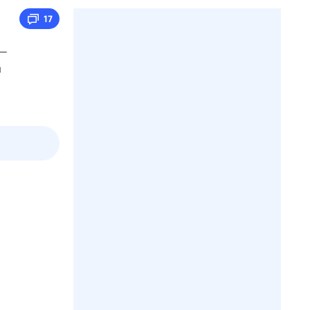
17
 —
и
3 авг,
пн
4 авг,
вт
5 авг,
ср
6 авг,
чт
Вчера
Сегодня