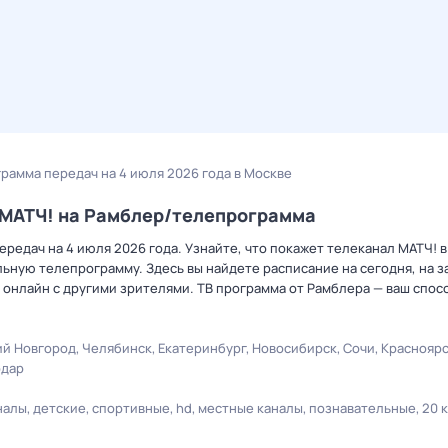
грамма передач на 4 июля 2026 года в Москве
а МАТЧ! на Рамблер/телепрограмма
редач на 4 июля 2026 года. Узнайте, что покажет телеканал МАТЧ! в
ную телепрограмму. Здесь вы найдете расписание на сегодня, на за
онлайн с другими зрителями. ТВ программа от Рамблера — ваш спос
й Новгород
Челябинск
Екатеринбург
Новосибирск
Сочи
Краснояр
одар
налы
детские
спортивные
hd
местные каналы
познавательные
20 