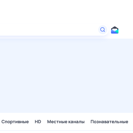
Спортивные
HD
Местные каналы
Познавательные