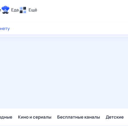
и
Еда
Ещё
Почта
рнету
ия и отдых
Поиск
Погода
ТВ-программа
и и тренды
 ситуации
 вместе
Помощь
одные
Кино и сериалы
Бесплатные каналы
Детские