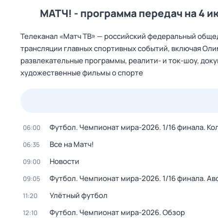
МАТЧ! - программа передач на 4 и
Телеканал «Матч ТВ» — российский федеральный общед
трансляции главных спортивных событий, включая Оли
развлекательные программы, реалити- и ток-шоу, док
художественные фильмы о спорте
25 июл,
сб
26 июл,
вс
27 июл,
пн
28 июл,
вт
Футбол. Чемпионат мира-2026. 1/16 финала. Ко
06:00
Все на Матч!
06:35
Новости
09:00
Футбол. Чемпионат мира-2026. 1/16 финала. Ав
09:05
Улётный футбол
11:20
Футбол. Чемпионат мира-2026. Обзор
12:10