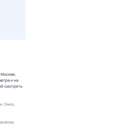
 Москве,
втра и на
об смотреть
ск
Омск
каналов