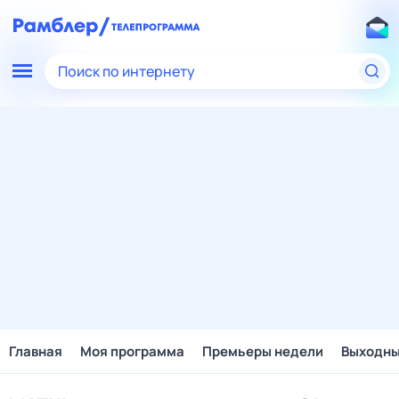
Поиск по интернету
Главная
Моя программа
Премьеры недели
Выходн