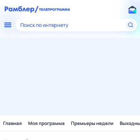
Поиск по интернету
Главная
Моя программа
Премьеры недели
Выходн