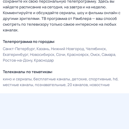
сохраните их свою персональную телепрограмму. Здесь вы
найдете расписание на сегодня, на завтра и на неделю.
Комментируйте и обсуждайте сериалы, шоу и фильмы онлайн с
другими зрителями. ТВ программа от Рамблера — ваш способ
смотреть по телевизору только самое интересное на любых
каналах.
Телепрограмма по городам:
Санкт-Петербург
Казань
Нижний Новгород
Челябинск
Екатеринбург
Новосибирск
Сочи
Красноярск
Омск
Самара
Ростов-на-Дону
Краснодар
Телеканалы по тематикам:
кино и сериалы
бесплатные каналы
детские
спортивные
hd
местные каналы
познавательные
20 каналов
новостные