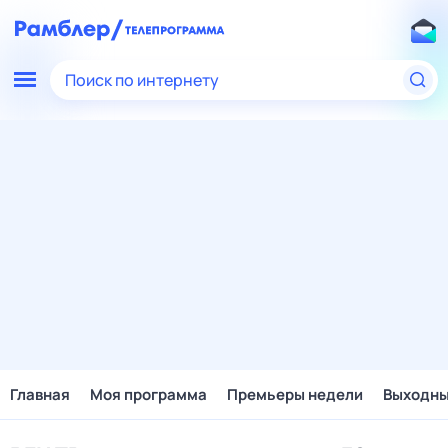
Поиск по интернету
Главная
Моя программа
Премьеры недели
Выходн