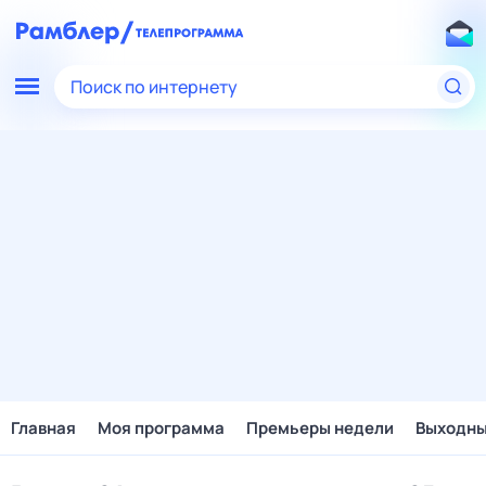
Поиск по интернету
Главная
Моя программа
Премьеры недели
Выходн