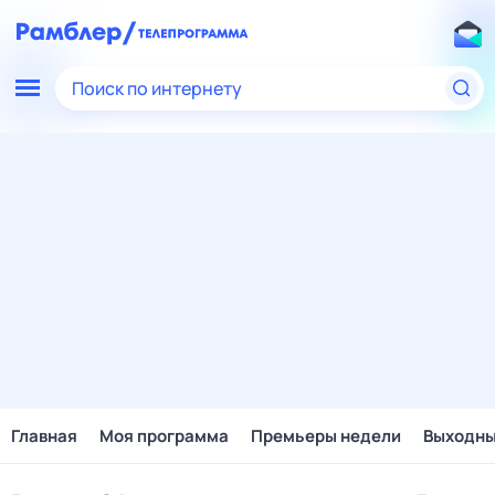
Поиск по интернету
Главная
Моя программа
Премьеры недели
Выходн