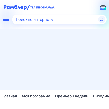
Поиск по интернету
Главная
Моя программа
Премьеры недели
Выходн