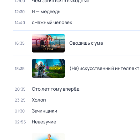
Чем заняться в выходные
12:00
Я — медведь
12:30
сНежный человек
14:40
Сводишь с ума
16:35
(Не)иcкусственный интeллект
18:35
Сто лет тому вперёд
20:35
Холоп
23:25
Зачинщики
01:30
Невезучие
02:55