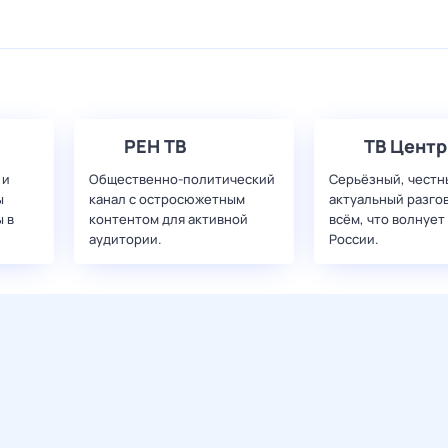
РЕН ТВ
ТВ Центр
 и
Общественно-политический
Серьёзный, честн
ы
канал с остросюжетным
актуальный разго
 в
контентом для активной
всём, что волнует
аудитории.
России.