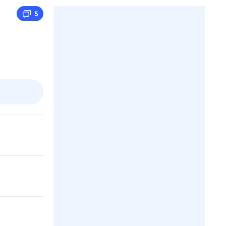
5
пт
1 авг,
сб
2 авг,
вс
3 авг,
пн
4 авг,
вт
Вчера
Сегод