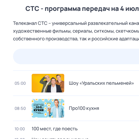
СТС - программа передач на 4 июл
Телеканал CTC – универсальный развлекательный канал
художественные фильмы, сериалы, ситкомы, скетчкомы
собственного производства, так и российские адапта
23 июл,
чт
24 июл,
пт
25 июл,
сб
26 июл,
вс
Шоу «Уральских пельменей»
05:00
Про100 кухня
08:50
100 мест, где поесть
10:00