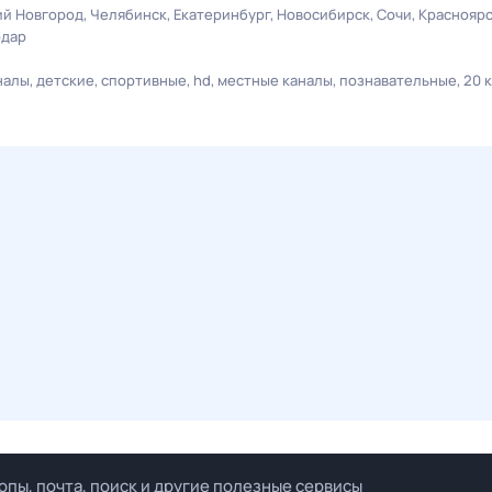
й Новгород
Челябинск
Екатеринбург
Новосибирск
Сочи
Краснояр
одар
налы
детские
спортивные
hd
местные каналы
познавательные
20 
опы, почта, поиск и другие полезные сервисы