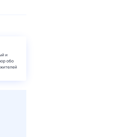
ый и
вор обо
 жителей