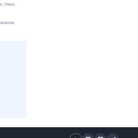
ск
Омск
каналов