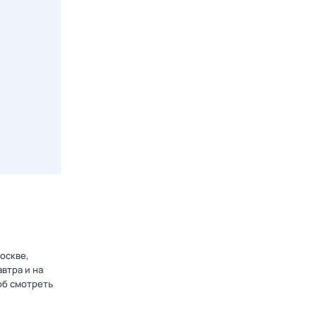
оскве,
втра и на
об смотреть