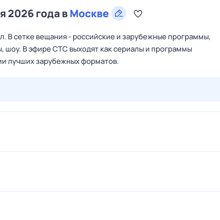
я 2026 года в
Москве
. В сетке вещания - российские и зарубежные программы,
, шоу. В эфире СТС выходят как сериалы и программы
ции лучших зарубежных форматов.
27 июл,
пн
28 июл,
вт
29 июл,
ср
30 июл,
чт
31 июл,