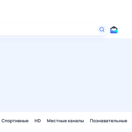
Спортивные
HD
Местные каналы
Познавательные