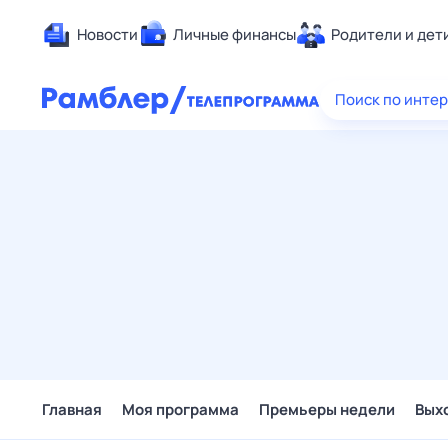
Новости
Личные финансы
Родители и дет
Здоровье
Поиск по инте
Развлечен
Дом и уют
Спорт
Карьера
Авто
Технологи
Жизненные
Сберегаем
Гороскопы
Главная
Моя программа
Премьеры недели
Вых