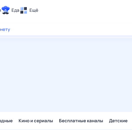
и
Еда
Ещё
Почта
рнету
ия и отдых
Поиск
Погода
ТВ-программа
и и тренды
 ситуации
 вместе
Помощь
одные
Кино и сериалы
Бесплатные каналы
Детские