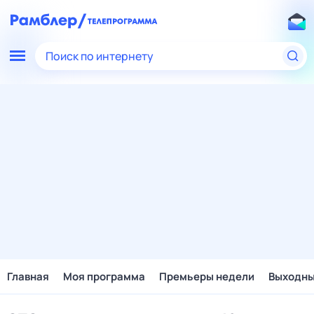
Поиск по интернету
Главная
Моя программа
Премьеры недели
Выходн