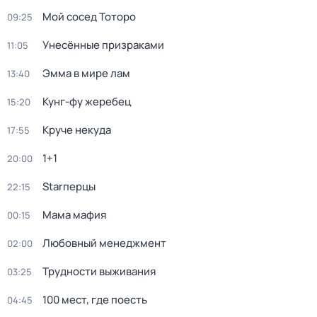
Мой сосед Тоторо
09:25
Унесённые призраками
11:05
Эмма в мире лам
13:40
Кунг-фу жеребец
15:20
Круче некуда
17:55
1+1
20:00
Starперцы
22:15
Мама мафия
00:15
Любовный менеджмент
02:00
Трудности выживания
03:25
100 мест, где поесть
04:45