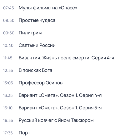
Мультфильмы на «Спасе»
07:45
Простые чудеса
08:50
Пилигрим
09:50
Святыни России
10:40
Византия. Жизнь после смерти
. Серия 4-я
11:45
В поисках Бога
12:35
Пpофессор Осипoв
13:05
Вариант «Омега»
. Сезон 1
. Серия 4-я
13:35
Вариант «Омега»
. Сезон 1
. Серия 5-я
15:10
Русский ковчег с Яном Таксюром
16:35
Порт
17:35