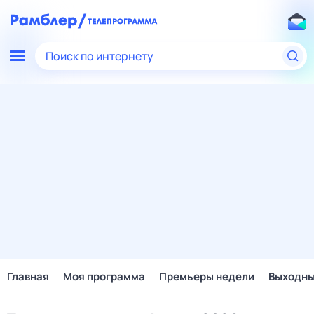
Поиск по интернету
Главная
Моя программа
Премьеры недели
Выходн