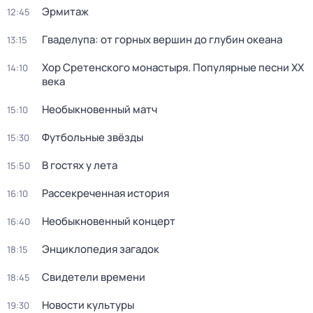
Эрмитаж
12:45
Гваделупа: от горных вершин до глубин океана
13:15
Хор Сретенского монастыря. Популярные песни XX
14:10
века
Необыкновенный матч
15:10
Футбольные звёзды
15:30
В гостях у лета
15:50
Рассекреченная история
16:10
Необыкновенный концерт
16:40
Энциклопедия загадок
18:15
Свидетели времени
18:45
Новости культуры
19:30