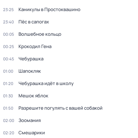
Каникулы в Простоквашино
23:25
Пёс в сапогах
23:40
Волшебное кольцо
00:05
Крокодил Гена
00:25
Чебурашка
00:45
Шапокляк
01:00
Чебурашка идёт в школу
01:20
Мешок яблок
01:30
Разрешите погулять с вашей собакой
01:50
Зоомания
02:00
Смешарики
02:20