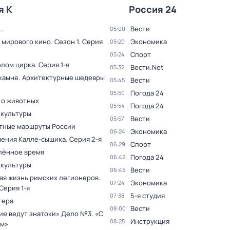
я К
Россия 24
.
Вести
05:00
 мирового кино
. Сезон 1
. Серия
Экономика
05:20
Спорт
05:24
олом цирка
. Серия 1-я
Вести.Net
05:32
 камне. Архитектурные шедевры
Вести
05:45
Погода 24
05:50
 о животных
Погода 24
05:54
 культуры
Вести
05:57
тные маршруты России
Экономика
06:24
ения Калле-сыщика
. Серия 2-я
Спорт
06:29
лённое время
Погода 24
06:42
 культуры
Вести
06:45
ая жизнь римских легионеров
.
Экономика
07:24
 Серия 1-я
5-я студия
07:38
тера
Вести
08:00
ие ведут знатоки» Дело №3. «С
Инструкция
08:25
м»