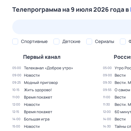
Телепрограмма на 9 июля 2026 года в
23 июл,
чт
24 июл,
пт
25 июл,
сб
26 июл,
вс
Спортивные
Детские
Сериалы
Первый канал
Росси
Телеканал «Доброе утро»
Утро Ро
05:00
05:00
Новости
Вести
09:00
09:00
Модный приговор
Вести. 
09:25
09:30
Жить здорово!
О самом
10:15
09:55
Время покажет
Вести
11:00
11:00
Новости
Вести. 
12:00
11:30
Время покажет
60 мину
12:15
12:00
Большая игра
Вести
14:00
14:00
Новости
Тайны с
15:00
14:30