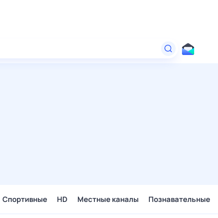
Спортивные
HD
Местные каналы
Познавательные