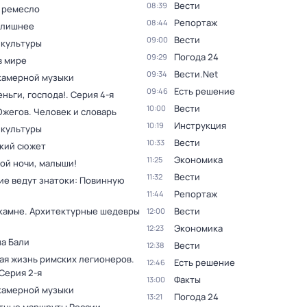
Вести
08:39
 ремесло
Репортаж
08:44
 лишнее
Вести
09:00
 культуры
Погода 24
09:29
в мире
Вести.Net
09:34
камерной музыки
Есть решение
09:46
ньги, господа!
. Серия 4-я
Вести
10:00
Ожегов. Человек и словарь
Инструкция
10:19
 культуры
Вести
10:33
кий сюжет
Экономика
11:25
ой ночи, малыши!
Вести
11:32
ие ведут знатоки: Повинную
Репортаж
11:44
 камне. Архитектурные шедевры
Вести
12:00
Экономика
12:23
на Бали
Вести
12:38
ая жизнь римских легионеров
.
Есть решение
12:46
 Серия 2-я
Факты
13:00
камерной музыки
Погода 24
13:21