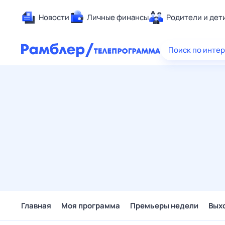
Новости
Личные финансы
Родители и дет
Здоровье
Поиск по инте
Развлечен
Дом и уют
Спорт
Карьера
Авто
Технологи
Жизненные
Сберегаем
Гороскопы
Главная
Моя программа
Премьеры недели
Вых