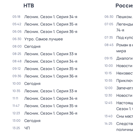
НТВ
Росси
Лесник
. Сезон 1
. Серия 34-я
Пешком..
05:18
06:30
Лесник
. Сезон 1
. Серия 35-я
Легенды
05:42
07:05
74-я
Лесник
. Сезон 1
. Серия 36-я
06:06
Под куп
07:35
Утро. Самое лучшее
06:30
Роман в
08:45
Сегодня
08:00
мира
Лесник
. Сезон 1
. Серия 33-я
08:25
Диалоги
09:15
Лесник
. Сезон 1
. Серия 34-я
08:48
Новости
10:00
Лесник
. Сезон 1
. Серия 35-я
09:12
Неизвес
10:15
Лесник
. Сезон 1
. Серия 36-я
09:36
Приключ
10:55
Сегодня
10:00
Запечат
12:00
Лесник
. Сезон 1
. Серия 33-я
10:35
Новости
12:30
Лесник
. Сезон 1
. Серия 34-я
11:11
Настоящ
12:45
Лесник
. Сезон 1
. Серия 35-я
11:47
Сезон 1
.
Лесник
. Сезон 1
. Серия 36-я
12:23
Сны мас
13:40
Сегодня
13:00
Следств
14:25
ЧП
13:25
поличны