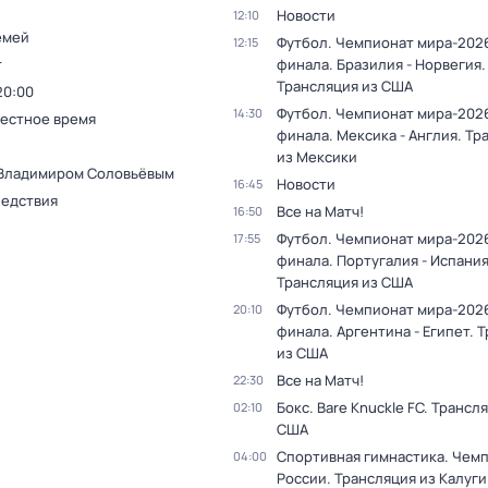
Новости
12:10
емей
Футбол. Чемпионат мира-2026
12:15
т
финала. Бразилия - Норвегия.
Трансляция из США
20:00
Футбол. Чемпионат мира-2026
14:30
Местное время
финала. Мексика - Англия. Тр
из Мексики
 Владимиром Соловьёвым
Новости
16:45
ледствия
Все на Матч!
16:50
Футбол. Чемпионат мира-2026
17:55
финала. Португалия - Испания
Трансляция из США
Футбол. Чемпионат мира-2026
20:10
финала. Аргентина - Египет. 
из США
Все на Матч!
22:30
Бокс. Bare Knuckle FC. Трансл
02:10
США
Спортивная гимнастика. Чем
04:00
России. Трансляция из Калуги