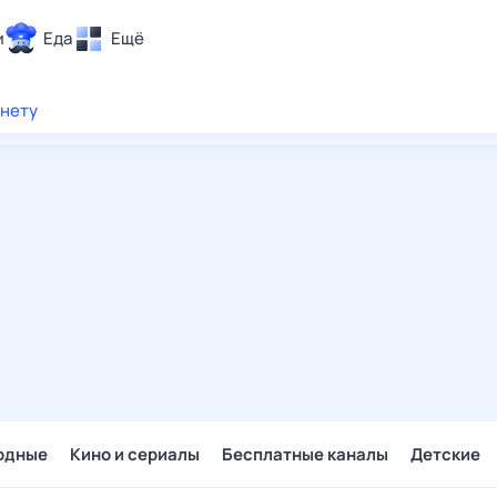
и
Еда
Ещё
Почта
рнету
ия и отдых
Поиск
Погода
ТВ-программа
и и тренды
 ситуации
 вместе
Помощь
одные
Кино и сериалы
Бесплатные каналы
Детские