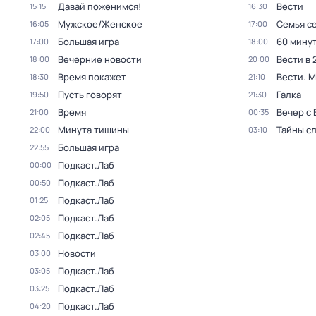
Давай поженимся!
Вести
15:15
16:30
Мужское/Женское
Семья с
16:05
17:00
Большая игра
60 мину
17:00
18:00
Вечерние новости
Вести в 
18:00
20:00
Время покажет
Вести. 
18:30
21:10
Пусть говорят
Галка
19:50
21:30
Время
Вечер с
21:00
00:35
Минута тишины
Тайны с
22:00
03:10
Большая игра
22:55
Подкаст.Лаб
00:00
Подкаст.Лаб
00:50
Подкаст.Лаб
01:25
Подкаст.Лаб
02:05
Подкаст.Лаб
02:45
Новости
03:00
Подкаст.Лаб
03:05
Подкаст.Лаб
03:25
Подкаст.Лаб
04:20