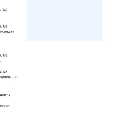
. 1/8
. 1/8
ансляция
. 1/8
.
. 1/8
Трансляция
яция из
пионат