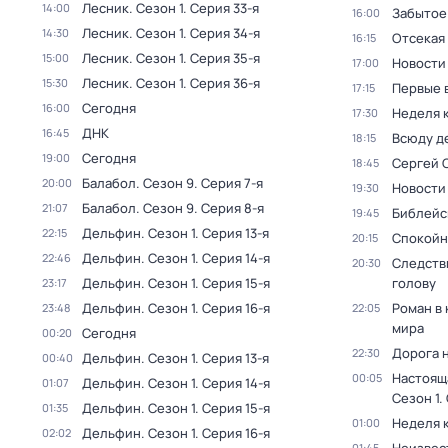
Лесник
. Сезон 1
. Серия 33-я
14:00
Забытое
16:00
Лесник
. Сезон 1
. Серия 34-я
14:30
Отсекая
16:15
Лесник
. Сезон 1
. Серия 35-я
15:00
Новости
17:00
Лесник
. Сезон 1
. Серия 36-я
15:30
Первые 
17:15
Сегодня
16:00
Неделя 
17:30
ДНК
16:45
Всюду де
18:15
Сегодня
19:00
Сергей 
18:45
Балабол
. Сезон 9
. Серия 7-я
20:00
Новости
19:30
Балабол
. Сезон 9
. Серия 8-я
21:07
Библейс
19:45
Дельфин
. Сезон 1
. Серия 13-я
22:15
Спокойн
20:15
Дельфин
. Сезон 1
. Серия 14-я
22:46
Следств
20:30
Дельфин
. Сезон 1
. Серия 15-я
голову
23:17
Дельфин
. Сезон 1
. Серия 16-я
Роман в
23:48
22:05
мира
Сегодня
00:20
Дорога 
22:30
Дельфин
. Сезон 1
. Серия 13-я
00:40
Настоящ
00:05
Дельфин
. Сезон 1
. Серия 14-я
01:07
Сезон 1
.
Дельфин
. Сезон 1
. Серия 15-я
01:35
Неделя 
01:00
Дельфин
. Сезон 1
. Серия 16-я
02:02
01:45