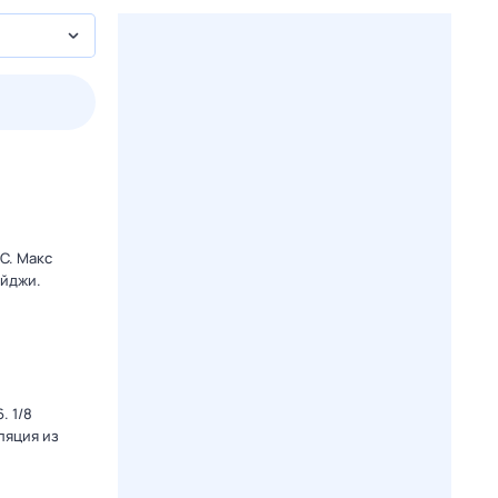
пт
1 авг,
сб
2 авг,
вс
3 авг,
пн
4 авг,
вт
Вчера
Сегод
C. Макс
ейджи.
. 1/8
ляция из