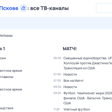
Пскове
:
все ТВ-каналы
27 июл,
пн
28 июл,
вт
29 июл,
ср
30 июл,
чт
31 июл,
Фильмы
я 1
МАТЧ!
ссии
Смешанные единоборства. UF
06:00
Холлоуэй против Джастина Г
Трансляция из США
Местное время
Новости
07:00
 главном
Все на Матч!
07:05
Новости
09:00
Местное время
Футбол. Чемпионат мира-2026
09:05
т
финала. США - Бельгия. Транс
США
ледствия
Улётный футбол
11:20