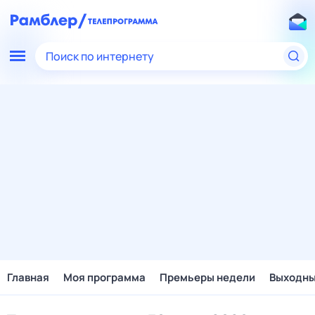
Поиск по интернету
Главная
Моя программа
Премьеры недели
Выходн