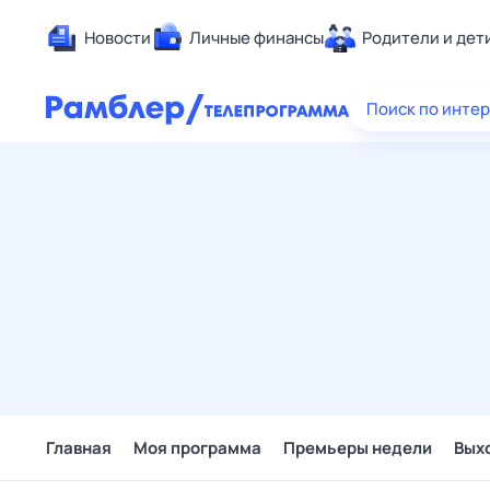
Новости
Личные финансы
Родители и дет
Здоровье
Поиск по инте
Развлечен
Дом и уют
Спорт
Карьера
Авто
Технологи
Жизненные
Сберегаем
Гороскопы
Главная
Моя программа
Премьеры недели
Вых