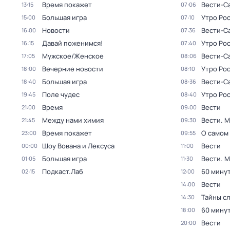
Время покажет
Вести-С
13:15
07:06
Большая игра
Утро Ро
15:00
07:10
Новости
Вести-С
16:00
07:36
Давай поженимся!
Утро Ро
16:15
07:40
Мужское/Женское
Вести-С
17:05
08:06
Вечерние новости
Утро Ро
18:00
08:10
Большая игра
Вести-С
18:40
08:36
Поле чудес
Утро Ро
19:45
08:40
Время
Вести
21:00
09:00
Между нами химия
Вести. 
21:45
09:30
Время покажет
О самом
23:00
09:55
Шоу Вована и Лексуса
Вести
00:00
11:00
Большая игра
Вести. 
01:05
11:30
Подкаст.Лаб
60 мину
02:15
12:00
Вести
14:00
Тайны с
14:30
60 мину
18:00
Вести
20:00