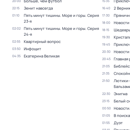
Больше, чем футбол
Приключ
20:00
15:35
Зенит навсегда
2 Верник
22:15
16:40
Пять минут тишины. Море и горы
. Серия
Пряничн
01:10
17:30
23-я
Новости
18:00
Пять минут тишины. Море и горы
. Серия
02:02
Шедевры
18:15
24-я
Кристал
19:30
Квартирный вопрос
02:55
Приключ
19:45
Инфощит
03:50
Новости
20:30
Екатерина Великая
04:35
Главная 
20:45
Библейс
21:05
Спокойн
21:35
Лютики-
21:50
Бальзам
Энигма
22:30
Белый с
23:15
Новости
00:50
В поиск
01:05
Дуэт
01:55
03:10