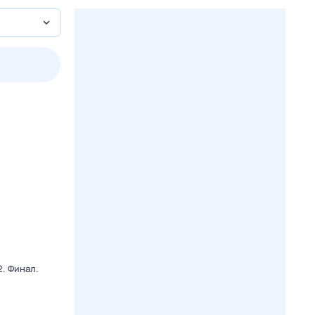
3 авг,
пн
4 авг,
вт
5 авг,
ср
6 авг,
чт
Вчера
Сегодня
. Финал.