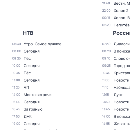
Вести. 
21:40
Холоп 2
22:00
Холоп. 
00:15
Непутёв
02:20
НТВ
Росси
Утро. Самое лучшее
Диалоги
06:30
07:30
Сегодня
В поиск
08:00
08:20
Пёс
Слово о 
08:25
09:10
Сегодня
Город н
10:00
09:25
Пёс
Кристал
10:35
10:40
Сегодня
Новости
13:00
11:00
ЧП
Наблюда
13:25
11:15
Место встречи
Дуэт
14:00
12:15
Сегодня
Новости
16:00
13:30
За гранью
Новости
16:45
13:45
ДНК
В поиск
17:50
14:00
Сегодня
Живые к
19:00
14:55