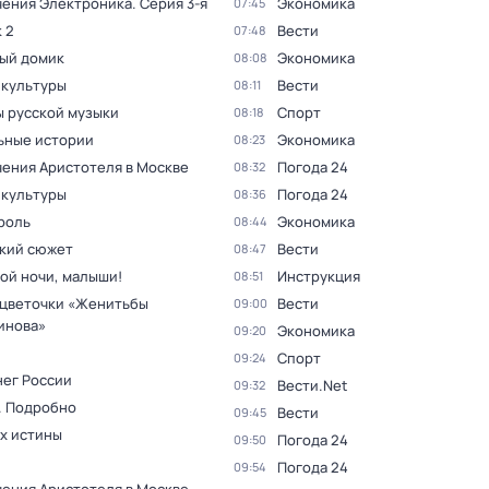
ения Электроника
. Серия 3-я
Экономика
07:45
 2
Вести
07:48
ый домик
Экономика
08:08
 культуры
Вести
08:11
 русской музыки
Спорт
08:18
ьные истории
Экономика
08:23
ения Аристотеля в Москве
Погода 24
08:32
 культуры
Погода 24
08:36
роль
Экономика
08:44
кий сюжет
Вести
08:47
ой ночи, малыши!
Инструкция
08:51
цветочки «Женитьбы
Вести
09:00
инова»
Экономика
09:20
Спорт
09:24
нег России
Вести.Net
09:32
. Подробно
Вести
09:45
ах истины
Погода 24
09:50
Погода 24
09:54