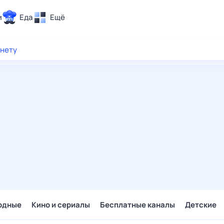
и
Еда
Ещё
Почта
рнету
ия и отдых
Поиск
Погода
ТВ-программа
и и тренды
 ситуации
 вместе
Помощь
одные
Кино и сериалы
Бесплатные каналы
Детские