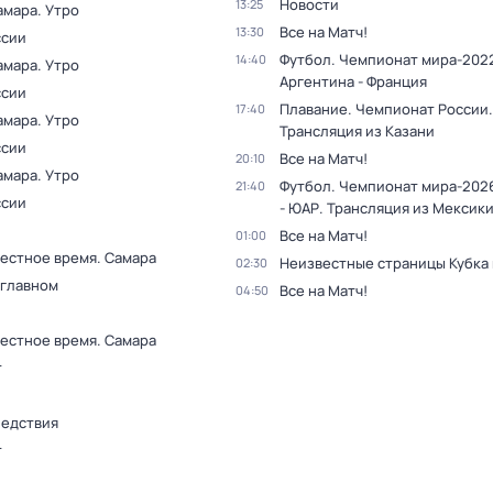
Новости
13:25
амара. Утро
Все на Матч!
13:30
ссии
Футбол. Чемпионат мира-2022
14:40
амара. Утро
Аргентина - Франция
ссии
Плавание. Чемпионат России.
17:40
амара. Утро
Трансляция из Казани
ссии
Все на Матч!
20:10
амара. Утро
Футбол. Чемпионат мира-202
21:40
ссии
- ЮАР. Трансляция из Мексик
Все на Матч!
01:00
Местное время. Самара
Неизвестные страницы Кубка
02:30
 главном
Все на Матч!
04:50
Местное время. Самара
т
ледствия
т