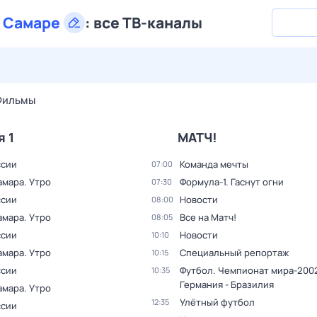
в
Самаре
:
все ТВ-каналы
29 июл,
ср
30 июл,
чт
31 июл,
пт
1 авг,
сб
2 авг,
вс
Фильмы
я 1
МАТЧ!
ссии
Команда мечты
07:00
амара. Утро
Формула-1. Гаснут огни
07:30
ссии
Новости
08:00
амара. Утро
Все на Матч!
08:05
ссии
Новости
10:10
амара. Утро
Специальный репортаж
10:15
ссии
Футбол. Чемпионат мира-2002
10:35
Германия - Бразилия
амара. Утро
Улётный футбол
12:35
ссии