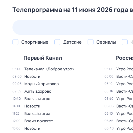
Телепрограмма на 11 июня 2026 года 
25 июл,
сб
26 июл,
вс
27 июл,
пн
28 июл,
вт
Спортивные
Детские
Сериалы
Первый Канал
Росси
Телеканал «Доброе утро»
Утро Ро
05:00
05:00
Новости
Вести-С
09:00
05:06
Модный приговор
Утро Ро
09:05
05:10
Жить здорово!
Вести-С
09:55
05:36
Большая игра
Утро Ро
10:40
05:40
Новости
Вести-С
11:00
06:06
Большая игра
Утро Ро
11:25
06:10
Время покажет
Вести-С
12:00
06:36
Новости
Утро Ро
13:00
06:40