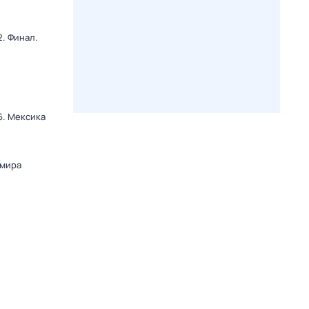
. Финал.
6. Мексика
и
 мира