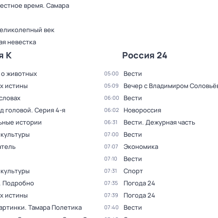
Местное время. Самара
Великолепный век
ая невестка
я К
Россия 24
 о животных
Вести
05:00
ах истины
Вечер с Владимиром Соловьё
05:09
словах
Вести
06:00
ад головой
. Серия 4-я
Новороссия
06:02
ьные истории
Вести. Дежурная часть
06:31
 культуры
Вести
07:00
тель
Экономика
07:07
Вести
07:10
 культуры
Спорт
07:31
. Подробно
Погода 24
07:35
ах истины
Погода 24
07:39
артинки. Тамара Полетика
Вести
07:40