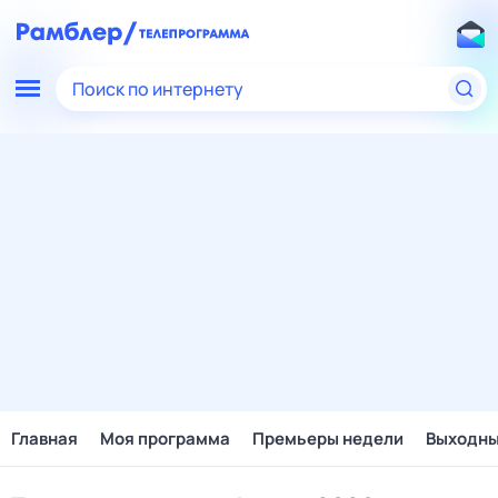
Поиск по интернету
Главная
Моя программа
Премьеры недели
Выходн