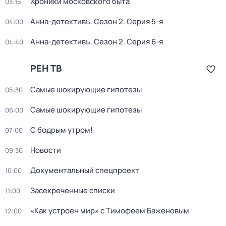
Хроники московского быта
03:15
Анна-детективъ
. Сезон 2
. Серия 5-я
04:00
Анна-детективъ
. Сезон 2
. Серия 6-я
04:40
РЕН ТВ
Самые шoкиpующие гипотезы
05:30
Самые шoкиpующие гипотезы
06:00
С бодрым утром!
07:00
Новости
09:30
Докyментальный cпецпроект
10:00
Заcекрeченные списки
11:00
«Как устроен мир» с Тимофеем Баженовым
12:00