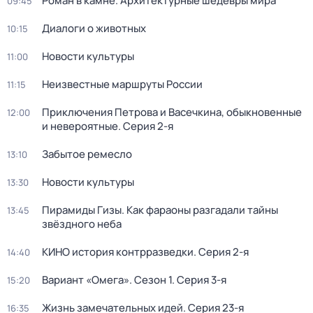
Роман в камне. Архитектурные шедевры мира
09:45
Диалоги о животных
10:15
Новости культуры
11:00
Неизвестные маршруты России
11:15
Приключения Петрова и Васечкина, обыкновенные
12:00
и невероятные
. Серия 2-я
Забытое ремесло
13:10
Новости культуры
13:30
Пирамиды Гизы. Как фараоны разгадали тайны
13:45
звёздного неба
КИНО история контрразведки
. Серия 2-я
14:40
Вариант «Омега»
. Сезон 1
. Серия 3-я
15:20
Жизнь замечательных идей
. Серия 23-я
16:35