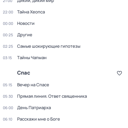
Дикий, дикий мир
21:00
Тайна Хеопса
22:00
Новости
00:00
Другие
00:25
Самые шoкиpующие гипотезы
02:25
Тaйны Чапман
03:15
Спас
Вечер на Спасе
05:15
Прямая линия. Ответ священника
05:30
День Патриарха
06:00
Расскажи мне о Боге
06:10