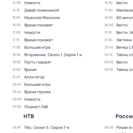
Новости
Вести
14:00
16:30
Давай поженимся!
Малахов
14:15
17:00
Мужское/Женское
60 мину
15:05
18:00
Время покажет
Вести
16:00
20:00
Новости
Вести. 
17:00
21:10
Время покажет
Загляни 
17:15
21:30
Большая игра
Вечер с
17:30
23:40
Вторжение
. Сезон 1
. Серия 1-я
Тайны с
18:30
02:15
Пусть говорят
Вести
19:50
03:00
Время
Тайны с
21:00
03:30
Аллигатор
21:45
Большая игра
22:40
Время героев
23:40
Новости
03:00
Подкаст.Лаб
03:05
НТВ
Росси
Пёс
. Сезон 5
. Серия 7-я
Роман в
05:18
06:30