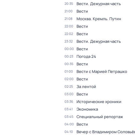
Вести. Дежурная часть
20:35
Вести
21:00
Москва. Кремль. Путин
21:08
Вести
22:00
Вести
22:02
Вести. Дежурная часть
23:32
Вести
00:00
Погода 24
00:23
Вести
00:35
Вести с Марией Петрашко
01:00
Вести
02:00
За лентой
02:25
Вести
03:00
Исторические хроники
03:36
Экономика
03:41
Специальный репортаж
03:45
Вести
04:00
Вечер с Владимиром Соловьё
04:10