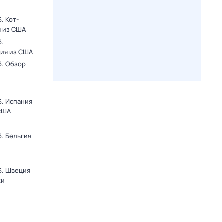
. Кот-
я из США
6.
ция из США
6. Обзор
6. Испания
 США
. Бельгия
6. Швеция
ки