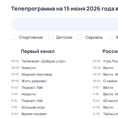
Телепрограмма на 15 июня 2026 года 
23 июл,
чт
24 июл,
пт
25 июл,
сб
26 июл,
вс
Спортивные
Детские
Сериалы
Первый канал
Росси
Телеканал «Доброе утро»
Утро Ро
05:00
05:00
Новости
Вести
09:00
09:00
Модный приговор
Вести. 
09:05
09:30
Жить здорово!
О самом
09:55
09:55
Подкаст.Лаб
Вести
10:40
11:00
Новости
Вести. 
11:00
11:30
Подкаст.Лаб
60 мину
11:25
12:00
Большая игра
Вести
11:50
14:00
Время покажет
Тайны с
13:00
14:30