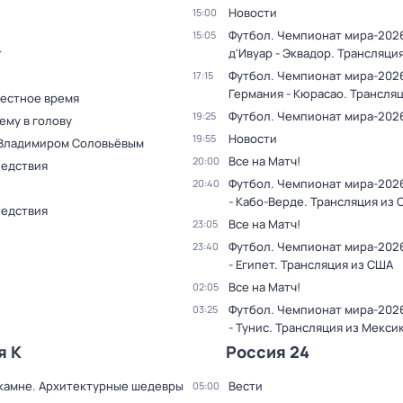
Новости
15:00
Футбол. Чемпионат мира-2026
15:05
т
д'Ивуар - Эквадор. Трансляци
Футбол. Чемпионат мира-202
17:15
Германия - Кюрасао. Трансля
Местное время
Футбол. Чемпионат мира-202
19:25
ему в голову
Новости
19:55
 Владимиром Соловьёвым
Все на Матч!
20:00
ледствия
Футбол. Чемпионат мира-202
20:40
- Кабо-Верде. Трансляция из
ледствия
Все на Матч!
23:05
Футбол. Чемпионат мира-2026
23:40
- Египет. Трансляция из США
Все на Матч!
02:05
Футбол. Чемпионат мира-202
03:25
- Тунис. Трансляция из Мекси
я К
Россия 24
 камне. Архитектурные шедевры
Вести
05:00