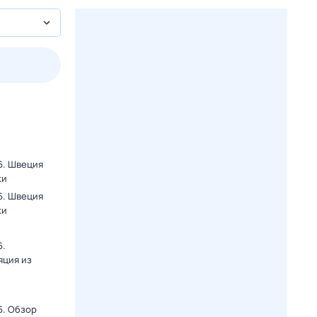
пт
1 авг,
сб
2 авг,
вс
3 авг,
пн
4 авг,
вт
Вчера
Сегод
6. Швеция
ки
6. Швеция
ки
6.
яция из
6. Обзор