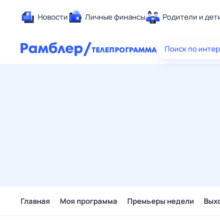
Новости
Личные финансы
Родители и дет
Здоровье
Поиск по инте
Развлечен
Дом и уют
Спорт
Карьера
Авто
Технологи
Жизненные
Сберегаем
Гороскопы
Главная
Моя программа
Премьеры недели
Вых