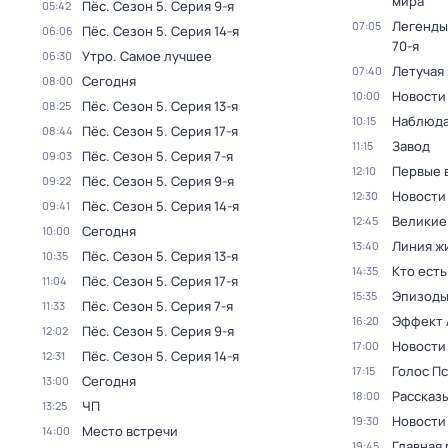
мира
Пёс
. Сезон 5
. Серия 9-я
05:42
Легенды
07:05
Пёс
. Сезон 5
. Серия 14-я
06:06
70-я
Утро. Самое лучшее
06:30
Летучая
07:40
Сегодня
08:00
Новости
10:00
Пёс
. Сезон 5
. Серия 13-я
08:25
Наблюда
10:15
Пёс
. Сезон 5
. Серия 17-я
08:44
Завод
11:15
Пёс
. Сезон 5
. Серия 7-я
09:03
Первые 
12:10
Пёс
. Сезон 5
. Серия 9-я
09:22
Новости
12:30
Пёс
. Сезон 5
. Серия 14-я
09:41
Великие
12:45
Сегодня
10:00
Линия ж
13:40
Пёс
. Сезон 5
. Серия 13-я
10:35
Кто есть
14:35
Пёс
. Сезон 5
. Серия 17-я
11:04
Эпизод
15:35
Пёс
. Сезон 5
. Серия 7-я
11:33
Эффект 
16:20
Пёс
. Сезон 5
. Серия 9-я
12:02
Новости
17:00
Пёс
. Сезон 5
. Серия 14-я
12:31
Голос П
17:15
Сегодня
13:00
Рассказы
18:00
ЧП
13:25
Новости
19:30
Место встречи
14:00
Главная 
19:45