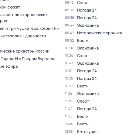
Спорт
09:16
кий сюжет
Погода 24
09:32
ая история королевских
Погода 24
09:36
ров
Экономика
09:44
ян и три мушкетёра
. Серия 1-я
Исторические хроники
09:47
 мегаполисы древности
Вести
09:52
Экономика
10:20
ческие оркестры России
Спорт
10:24
 Города N с Пьером Бурелем
Экономика
10:47
ие эфира
Погода 24
10:51
Погода 24
10:55
Вести
10:57
Экономика
11:24
Спорт
11:29
Погода 24
11:42
Вести
11:45
Вести
12:24
5-я студия
12:38