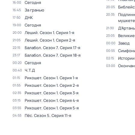
Сегодня
16:00
Библейс
20:05
За гранью
16:45
Подлинн
20:35
ДНК
17:50
мушкете
Сегодня
19:00
Д'Артань
21:30
Леший
. Сезон 1
. Серия 1-я
20:00
Великие
23:05
Леший
. Сезон 1
. Серия 2-я
21:05
Завод
00:00
Балабол
. Сезон 7
. Серия 17-я
22:15
Симфони
00:55
Балабол
. Сезон 7
. Серия 18-я
23:17
Истории
02:15
Сегодня
00:20
Окончан
03:00
Ч.T.Д
00:40
Рикошет
. Сезон 1
. Серия 1-я
01:15
Рикошет
. Сезон 1
. Серия 2-я
01:55
Рикошет
. Сезон 1
. Серия 3-я
02:35
Рикошет
. Сезон 1
. Серия 4-я
03:15
Рикошет
. Сезон 1
. Серия 5-я
03:55
Пёс
. Сезон 5
. Серия 11-я
04:55