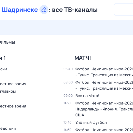
в
Шадринске
:
все ТВ-каналы
27 июл,
пн
28 июл,
вт
29 июл,
ср
30 июл,
чт
31 июл,
Фильмы
я 1
МАТЧ!
ссии
Футбол. Чемпионат мира-202
06:40
- Тунис. Трансляция из Мекси
Футбол. Чемпионат мира-202
08:00
Местное время
- Тунис. Трансляция из Мекси
 главном
Все на Матч!
09:00
Футбол. Чемпионат мира-202
11:30
Местное время
Нидерланды - Япония. Трансл
т
США
Улётный футбол
13:40
ледствия
Футбол. Чемпионат мира-202
14:30