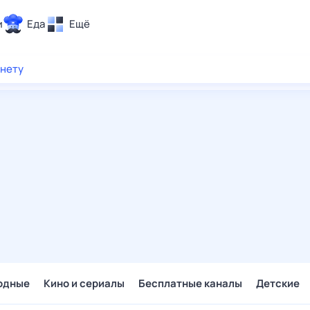
и
Еда
Ещё
Почта
рнету
ия и отдых
Поиск
Погода
ТВ-программа
и и тренды
 ситуации
 вместе
Помощь
одные
Кино и сериалы
Бесплатные каналы
Детские