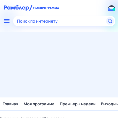
Поиск по интернету
Главная
Моя программа
Премьеры недели
Выходн