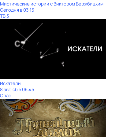
Мистические истории с Виктoром Bержбицким
Сегодня в 03:15
ТВ 3
Искатели
8 авг, сб в 06:45
Спас