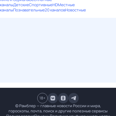
каналы
Детские
Спортивные
HD
Местные
каналы
Познавательные
20 каналов
Новостные
18
+
© Рамблер — главные новости России и мира,
гороскопы, почта, поиск и другие полезные сервисы