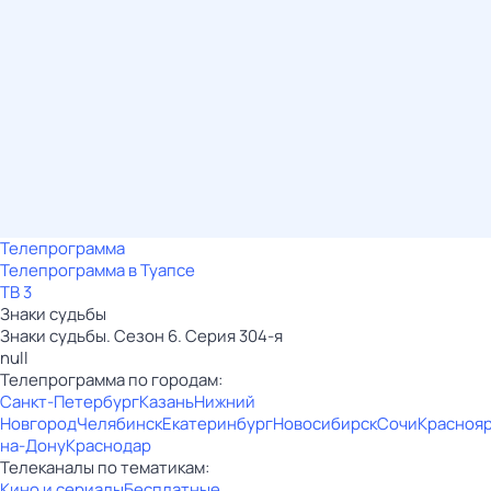
Телепрограмма
Телепрограмма в Туапсе
ТВ 3
Знаки cyдьбы
Знаки cyдьбы. Сезон 6. Серия 304-я
null
Телепрограмма по городам:
Санкт-Петербург
Казань
Нижний
Новгород
Челябинск
Екатеринбург
Новосибирск
Сочи
Красноя
на-Дону
Краснодар
Телеканалы по тематикам:
Кино и сериалы
Бесплатные