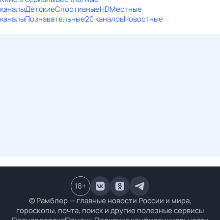
каналы
Детские
Спортивные
HD
Местные
каналы
Познавательные
20 каналов
Новостные
18
+
© Рамблер — главные новости России и мира,
гороскопы, почта, поиск и другие полезные сервисы