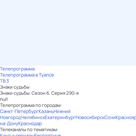
Телепрограмма
Телепрограмма в Туапсе
ТВ 3
Знаки cyдьбы
Знаки cyдьбы. Сезон 6. Серия 290-я
null
Телепрограмма по городам:
Санкт-Петербург
Казань
Нижний
Новгород
Челябинск
Екатеринбург
Новосибирск
Сочи
Красноя
на-Дону
Краснодар
Телеканалы по тематикам:
Кино и сериалы
Бесплатные