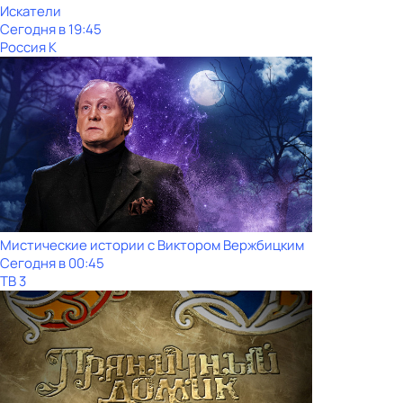
Искатели
Сегодня в 19:45
Россия К
Мистические истории с Виктoром Bержбицким
Сегодня в 00:45
ТВ 3