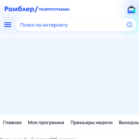
Поиск по интернету
Главная
Моя программа
Премьеры недели
Выходн