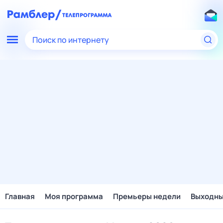
Поиск по интернету
Главная
Моя программа
Премьеры недели
Выходн