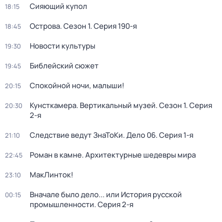
Сияющий купол
18:15
Острова
. Сезон 1
. Серия 190-я
18:45
Новости культуры
19:30
Библейский сюжет
19:45
Спокойной ночи, малыши!
20:15
Кунсткамера. Вертикальный музей
. Сезон 1
. Серия
20:30
2-я
Следствие ведут ЗнаТоКи. Дело 06
. Серия 1-я
21:10
Роман в камне. Архитектурные шедевры мира
22:45
МакЛинток!
23:10
Вначале было дело... или История русской
00:15
промышленности
. Серия 2-я