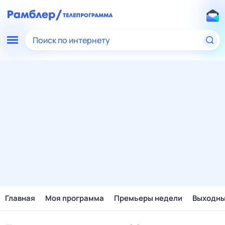
Поиск по интернету
Главная
Моя программа
Премьеры недели
Выходн