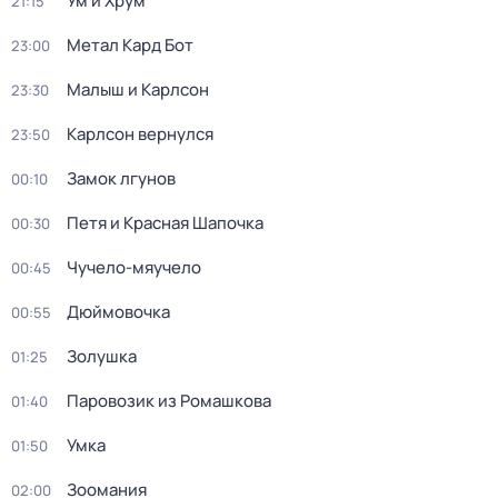
Ум и Хрум
21:15
Метал Кард Бот
23:00
Малыш и Карлсон
23:30
Карлсон вернулся
23:50
Замок лгунов
00:10
Петя и Красная Шапочка
00:30
Чучело-мяучело
00:45
Дюймовочка
00:55
Золушка
01:25
Паровозик из Ромашкова
01:40
Умка
01:50
Зоомания
02:00