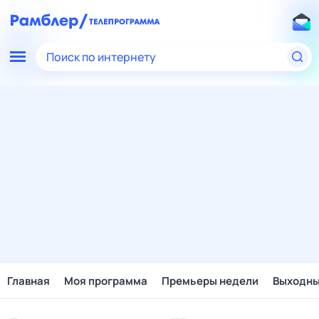
Поиск по интернету
Главная
Моя программа
Премьеры недели
Выходн