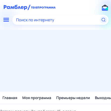
Поиск по интернету
Главная
Моя программа
Премьеры недели
Выходн