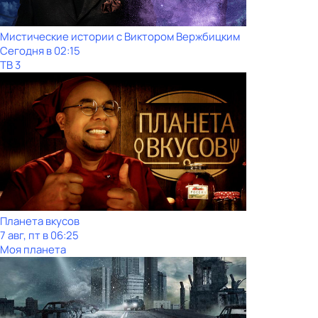
Мистические истории с Виктoром Bержбицким
Сегодня в 02:15
ТВ 3
Планета вкусов
7 авг, пт в 06:25
Моя планета