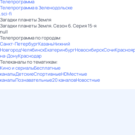
Телепрограмма
Телепрограмма в Зеленодольске
.sci-fi
Загадки планеты Земля
Загадки планеты Земля. Сезон 6. Серия 15-я
null
Телепрограмма по городам:
Санкт-Петербург
Казань
Нижний
Новгород
Челябинск
Екатеринбург
Новосибирск
Сочи
Красноя
на-Дону
Краснодар
Телеканалы по тематикам:
Кино и сериалы
Бесплатные
каналы
Детские
Спортивные
HD
Местные
каналы
Познавательные
20 каналов
Новостные