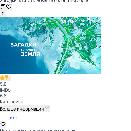
Загадки планеты Земля 6 сезон 15-я серия
0
1
5.8
IMDb
6.6
Кинопоиск
Больше информации
.sci-fi
Нет данных о предстоящих сеансах