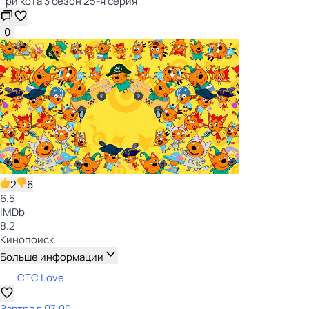
Три кота 3 сезон 25-я серия
0
2
6
6.5
IMDb
8.2
Кинопоиск
Больше информации
СТС Love
Завтра в 07:00