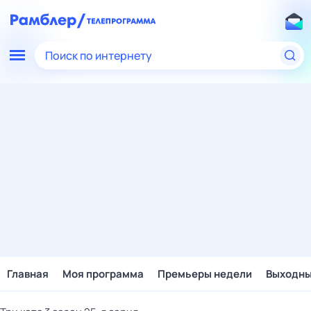
Поиск по интернету
Главная
Моя программа
Премьеры недели
Выходн