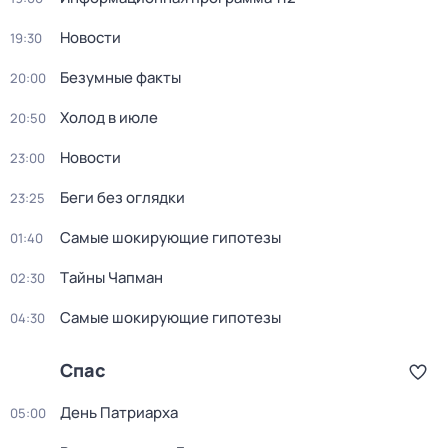
Новости
19:30
Бeзумные фaкты
20:00
Холод в июле
20:50
Новости
23:00
Беги без оглядки
23:25
Самые шoкиpующие гипотезы
01:40
Тaйны Чапман
02:30
Самые шoкиpующие гипотезы
04:30
Спас
Дeнь Патриаpха
05:00