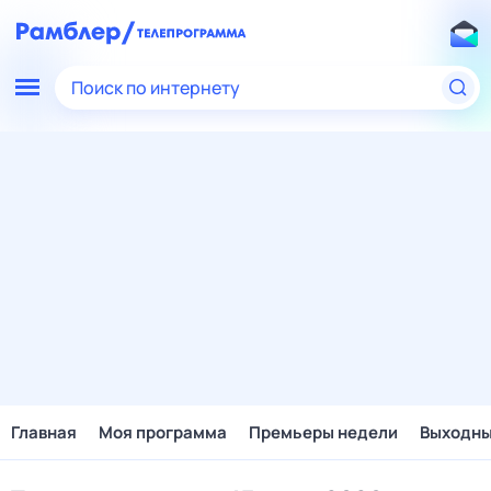
Поиск по интернету
Главная
Моя программа
Премьеры недели
Выходн