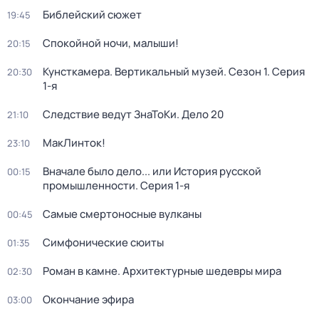
Библейский сюжет
19:45
Спокойной ночи, малыши!
20:15
Кунсткамера. Вертикальный музей
. Сезон 1
. Серия
20:30
1-я
Следствие ведут ЗнаТоКи. Дело 20
21:10
МакЛинток!
23:10
Вначале было дело... или История русской
00:15
промышленности
. Серия 1-я
Самые смертоносные вулканы
00:45
Симфонические сюиты
01:35
Роман в камне. Архитектурные шедевры мира
02:30
Окончание эфира
03:00