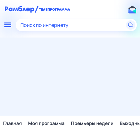
Поиск по интернету
Главная
Моя программа
Премьеры недели
Выходн