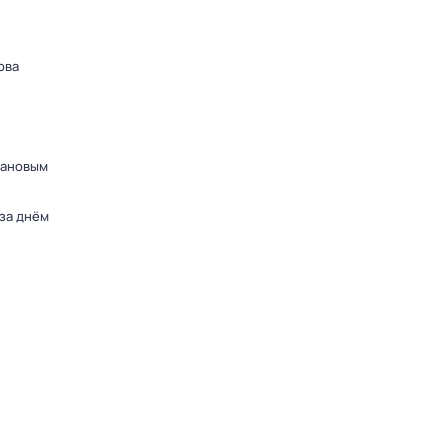
ова
дановым
 за днём