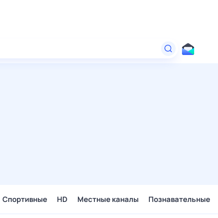
Спортивные
HD
Местные каналы
Познавательные