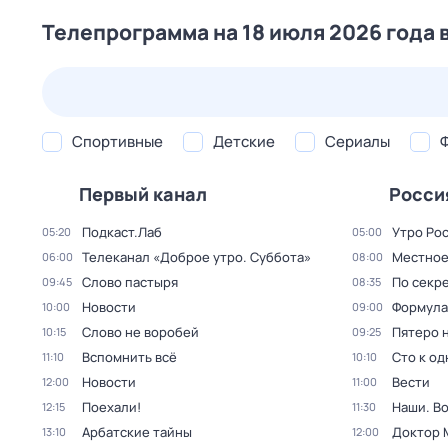
Телепрограмма на 18 июля 2026 года 
24 июл,
пт
25 июл,
сб
26 июл,
вс
27 июл,
пн
Спортивные
Детские
Сериалы
Первый канал
Росси
Подкаст.Лаб
Утро Ро
05:20
05:00
Телеканал «Доброе утро. Суббота»
Местное
06:00
08:00
Слово пастыря
По секре
09:45
08:35
Новости
Формула
10:00
09:00
Слово не воробей
Пятеро 
10:15
09:25
Вспомнить всё
Сто к о
11:10
10:10
Новости
Вести
12:00
11:00
Поехали!
Наши. В
12:15
11:30
Арбатские тайны
Доктор 
13:10
12:00