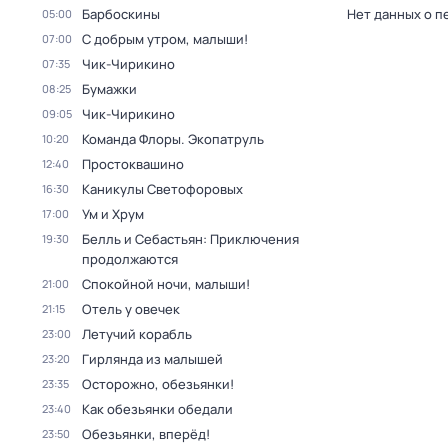
Барбоскины
Нет данных о п
05:00
С добрым утром, малыши!
07:00
Чик-Чирикино
07:35
Бумажки
08:25
Чик-Чирикино
09:05
Команда Флоры. Экопатруль
10:20
Простоквашино
12:40
Каникулы Светофоровых
16:30
Ум и Хрум
17:00
Белль и Себастьян: Приключения
19:30
продолжаются
Спокойной ночи, малыши!
21:00
Отель у овечек
21:15
Летучий корабль
23:00
Гирлянда из малышей
23:20
Осторожно, обезьянки!
23:35
Как обезьянки обедали
23:40
Обезьянки, вперёд!
23:50