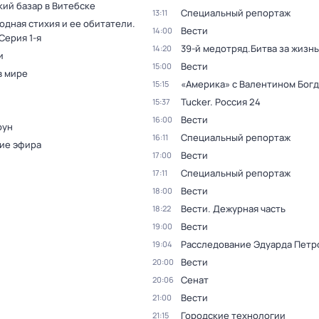
кий базар в Витебске
Специальный репортаж
13:11
одная стихия и ее обитатели
.
Вести
14:00
 Серия 1-я
39-й медотряд.Битва за жизнь
14:20
и
Вести
15:00
в мире
«Америка» с Валентином Бог
15:15
Tucker. Россия 24
15:37
Вести
16:00
оун
Специальный репортаж
16:11
ие эфира
Вести
17:00
Специальный репортаж
17:11
Вести
18:00
Вести. Дежурная часть
18:22
Вести
19:00
Расследование Эдуарда Петр
19:04
Вести
20:00
Сенат
20:06
Вести
21:00
Городские технологии
21:15