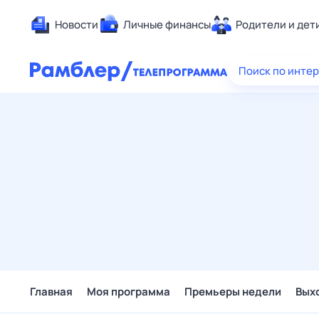
Новости
Личные финансы
Родители и дет
Здоровье
Поиск по инте
Развлечен
Дом и уют
Спорт
Карьера
Авто
Технологи
Жизненные
Сберегаем
Гороскопы
Главная
Моя программа
Премьеры недели
Вых