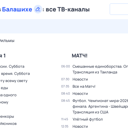
в
Балашихе
:
все ТВ-каналы
28 июл,
вт
29 июл,
ср
30 июл,
чт
31 июл,
пт
1 авг,
сб
Фильмы
я 1
МАТЧ!
ссии. Суббота
Смешанные единоборства. On
06:00
Трансляция из Таиланда
 время. Суббота
Новости
07:30
ту всему свету
Все на Матч!
07:35
 еды
Новости
08:40
на одного
Футбол. Чемпионат мира-2026
08:45
дному
финала. Аргентина - Швейцар
Трансляция из США
оенкоры
Улётный футбол
11:45
Мясников
Новости
12:35