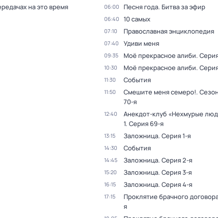
ередачах на это время
Песня года. Битва за эфир
06:00
10 самых
06:40
Православная энциклопедия
07:10
Удиви меня
07:40
Моё прекрасное алиби
. Серия
09:35
Моё прекрасное алиби
. Серия
10:30
События
11:30
Смешите меня семеро!
. Сезон
11:50
70-я
Анекдот-клуб «Нехмурые лю
12:40
1
. Серия 69-я
Заложница
. Серия 1-я
13:15
События
14:30
Заложница
. Серия 2-я
14:45
Заложница
. Серия 3-я
15:20
Заложница
. Серия 4-я
16:15
Проклятие брачного договор
17:15
я