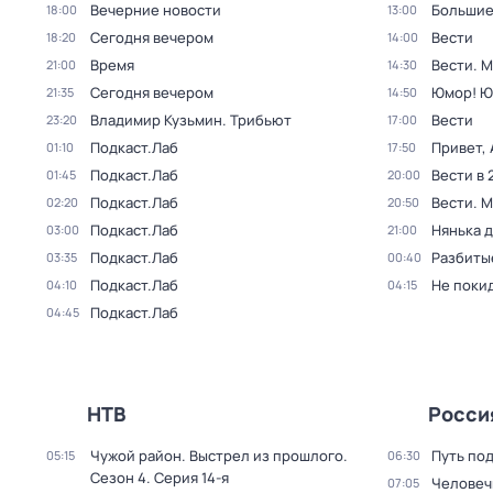
Вечерние новости
Большие
18:00
13:00
Сегодня вечером
Вести
18:20
14:00
Время
Вести. 
21:00
14:30
Сегодня вечером
Юмор! Ю
21:35
14:50
Владимир Кузьмин. Трибьют
Вести
23:20
17:00
Подкаст.Лаб
Привет, 
01:10
17:50
Подкаст.Лаб
Вести в 
01:45
20:00
Подкаст.Лаб
Вести. 
02:20
20:50
Подкаст.Лаб
Нянька 
03:00
21:00
Подкаст.Лаб
Разбиты
03:35
00:40
Подкаст.Лаб
Не поки
04:10
04:15
Подкаст.Лаб
04:45
НТВ
Росси
Чужой район. Выстрел из прошлого
.
Путь по
05:15
06:30
Сезон 4
. Серия 14-я
Человеч
07:05