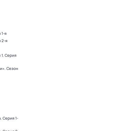
 1-я
 2-я
 1
. Серия
ди»
. Сезон
а
. Серия 1-