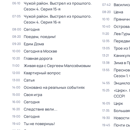
Чужой район. Выстрел из прошлого
.
06:10
Василис
07:42
Сезон 4
. Серия 15-я
Цена
08:20
Чужой район. Выстрел из прошлого
.
07:05
Пряничн
10:10
Сезон 4
. Серия 16-я
Острова
10:40
Сегодня
08:00
Лев Гур
11:20
Поедем, поедим!
08:20
Передви
12:35
Едим Дома
09:20
Трое из
13:05
Сегодня в Москве
10:00
Каникул
13:21
Главная дорога
10:20
Зима в 
13:38
Живая еда с Сергеем Малозёмовым
11:00
Преснов
13:55
Квартирный вопрос
12:00
Сезон 1
.
Сатья
13:00
Энцикло
14:55
Основано на реальных событиях
14:00
«Цирк». 
15:25
Своя игра
15:00
СССР!
Сегодня
16:00
Цирк
16:05
Следствие вели...
16:20
Большая
17:35
Сегодня
19:00
Новости
19:30
Ты не поверишь!
19:40
Почти с
19:45