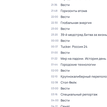
Вести
21:36
Горизонты атома
21:48
Вести
22:00
Глобальная энергия
22:30
Вести
23:00
39-й медотряд.Битва за жизнь
23:20
Вести
00:00
Tucker. Россия 24
00:37
Вести
01:00
Мир на ладони. История день
01:22
Городские технологии
01:44
Вести
02:00
Крупнокалиберный переполо
02:10
Стоп Фейк
02:38
Вести
03:00
Специальный репортаж
03:16
Вести
04:00
Сенат
04:12