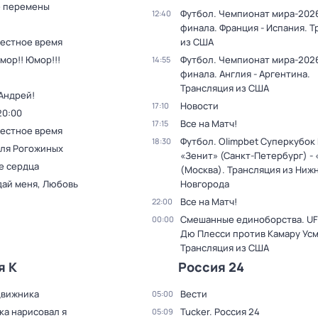
 перемены
Футбол. Чемпионат мира-2026
12:40
финала. Франция - Испания. 
Местное время
из США
мор!! Юмор!!!
Футбол. Чемпионат мира-2026
14:55
финала. Англия - Аргентина.
Трансляция из США
Андрей!
Новости
17:10
20:00
Все на Матч!
17:15
Местное время
Футбол. Olimpbet Суперкубок
18:30
для Рогожиных
«Зенит» (Санкт-Петербург) -
е сердца
(Москва). Трансляция из Ниж
дай меня, Любовь
Новгорода
Все на Матч!
22:00
Смешанные единоборства. UF
00:00
Дю Плесси против Камару Усм
Трансляция из США
я К
Россия 24
движника
Вести
05:00
ка нарисовал я
Tucker. Россия 24
05:09