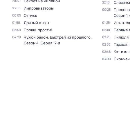
Секрет на миллион
20:50
Славянс
22:10
Импровизаторы
23:00
Преснов
00:25
Отпуск
Сезон 1
.
00:05
Дачный ответ
Искател
01:50
01:25
Прошу, прости!
Первые 
02:40
02:10
Чужой район. Выстрел из прошлого
.
Пилюля
04:20
02:25
Сезон 4
. Серия 17-я
Таракан
02:36
Кот и кл
02:48
Окончан
03:00