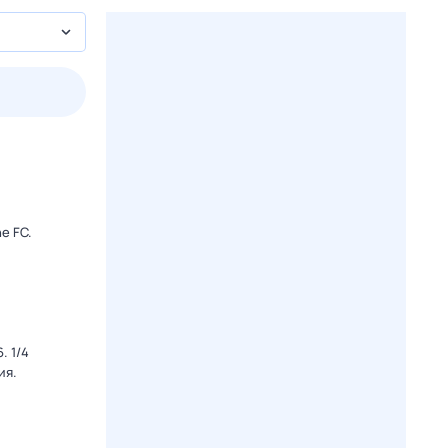
2 авг,
вс
3 авг,
пн
4 авг,
вт
5 авг,
ср
Вчера
Сегодня
e FC.
. 1/4
ия.