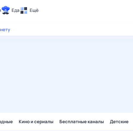
и
Еда
Ещё
Почта
рнету
ия и отдых
Поиск
Погода
ТВ-программа
и и тренды
 ситуации
 вместе
Помощь
одные
Кино и сериалы
Бесплатные каналы
Детские