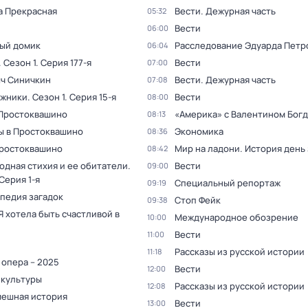
а Прекрасная
Вести. Дежурная часть
05:32
Вести
06:00
ый домик
Расследование Эдуарда Петр
06:04
. Сезон 1
. Серия 177-я
Вести
07:00
ыч Синичкин
Вести. Дежурная часть
07:08
жники
. Сезон 1
. Серия 15-я
Вести
08:00
 Простоквашино
«Америка» с Валентином Бог
08:13
ы в Простоквашино
Экономика
08:36
Простоквашино
Мир на ладони. История день
08:42
одная стихия и ее обитатели
.
Вести
09:00
 Серия 1-я
Специальный репортаж
09:19
педия загадок
Стоп Фейк
09:38
Я хотела быть счастливой в
Международное обозрение
10:00
Вести
11:00
Рассказы из русской истории
11:18
 опера – 2025
Вести
12:00
 культуры
Рассказы из русской истории
12:08
мешная история
Вести
13:00