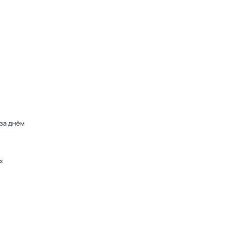
 за днём
х