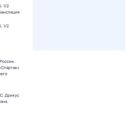
. 1/2
Трансляция
. 1/2
 России.
 «Спартак»
него
C. Дрикус
ана.